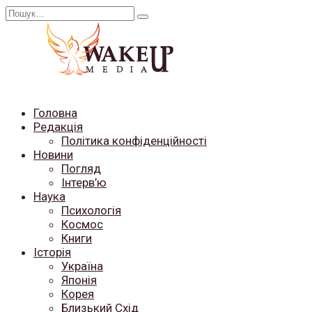
Перейти
Search
до
for:
вмісту
Головна
Редакція
Політика конфіденційності
Новини
Погляд
Інтерв’ю
Наука
Психологія
Космос
Книги
Історія
Україна
Японія
Корея
Близький Схід