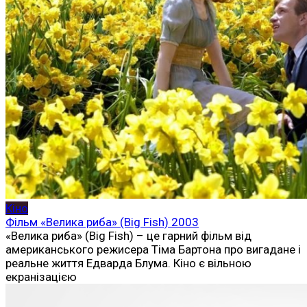
Кіно
Фільм «Велика риба» (Big Fish) 2003
«Велика риба» (Big Fish) – це гарний фільм від
американського режисера Тіма Бартона про вигадане і
реальне життя Едварда Блума. Кіно є вільною
екранізацією