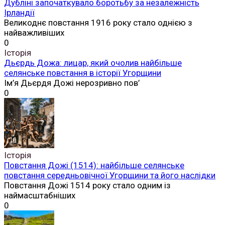
Дубліні започаткувало боротьбу за незалежність
Ірландії
Великоднє повстання 1916 року стало однією з
найважливіших
0
Історія
Дьєрдь Дожа: лицар, який очолив найбільше
селянське повстання в історії Угорщини
Ім’я Дьєрдя Дожі нерозривно пов’
0
Історія
Повстання Дожі (1514): найбільше селянське
повстання середньовічної Угорщини та його наслідки
Повстання Дожі 1514 року стало одним із
наймасштабніших
0