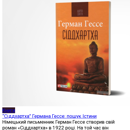
Книги
“Сіддхартха” Германа Гессе: пошук Істини
Німецький письменник Герман Гессе створив свій
роман «Сіддхартха» в 1922 році. На той час він