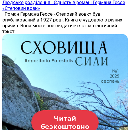
Людське розділення і Єдність в романі Германа Гессе
«Степовий вовк»
Роман Германа Гессе «Степовий вовк» був
опублікований в 1927 році. Книга є чудовою з різних
причин. Вона може розглядатися як фантастичний
текст
Читай
безкоштовно