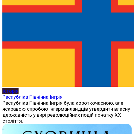
Історія
Республіка Північна Інгрія
Республіка Північна Інгрія була короткочасною, але
яскравою спробою інгерманландців утвердити власну
державність у вирі революційних подій початку ХХ
століття.