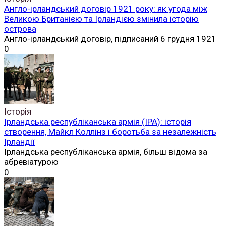
Англо-ірландський договір 1921 року: як угода між
Великою Британією та Ірландією змінила історію
острова
Англо-ірландський договір, підписаний 6 грудня 1921
0
Історія
Ірландська республіканська армія (ІРА): історія
створення, Майкл Коллінз і боротьба за незалежність
Ірландії
Ірландська республіканська армія, більш відома за
абревіатурою
0