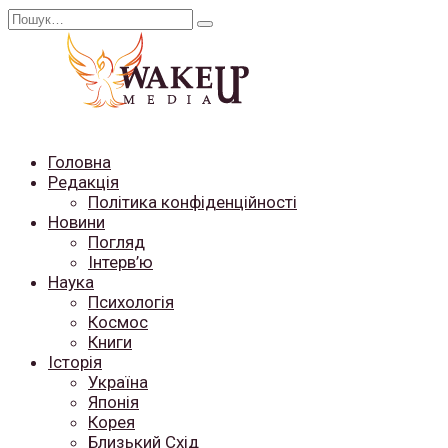
Перейти
Search
до
for:
вмісту
Головна
Редакція
Політика конфіденційності
Новини
Погляд
Інтерв’ю
Наука
Психологія
Космос
Книги
Історія
Україна
Японія
Корея
Близький Схід