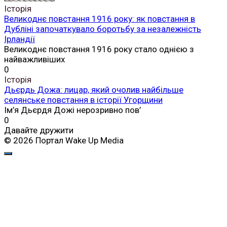
Історія
Великоднє повстання 1916 року: як повстання в
Дубліні започаткувало боротьбу за незалежність
Ірландії
Великоднє повстання 1916 року стало однією з
найважливіших
0
Історія
Дьєрдь Дожа: лицар, який очолив найбільше
селянське повстання в історії Угорщини
Ім’я Дьєрдя Дожі нерозривно пов’
0
Давайте дружити
© 2026 Портал Wake Up Media