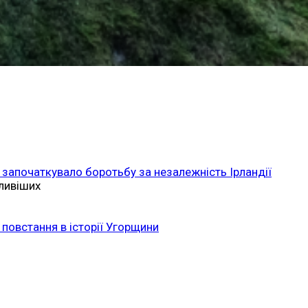
 започаткувало боротьбу за незалежність Ірландії
ливіших
повстання в історії Угорщини