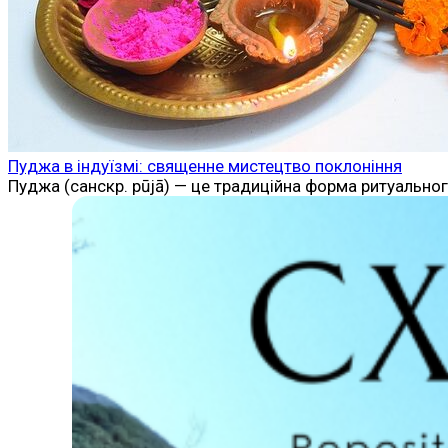
Пуджа в індуїзмі: священне мистецтво поклоніння
Пуджа (санскр. pūjā) — це традиційна форма ритуально