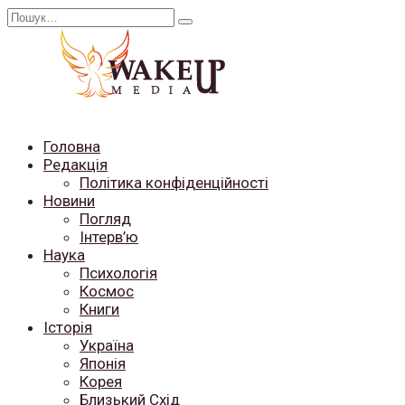
Перейти
Search
до
for:
вмісту
Головна
Редакція
Політика конфіденційності
Новини
Погляд
Інтерв’ю
Наука
Психологія
Космос
Книги
Історія
Україна
Японія
Корея
Близький Схід