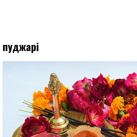
пуджарі