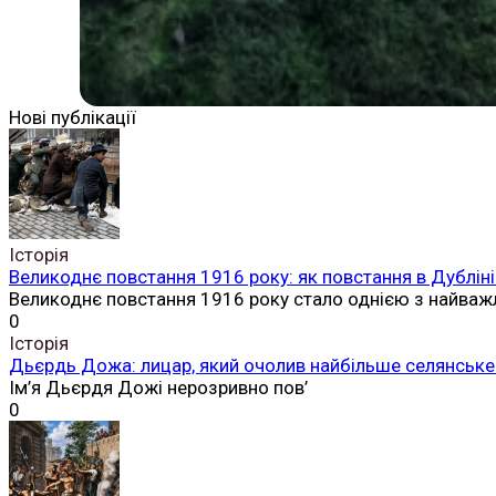
Нові публікації
Історія
Великоднє повстання 1916 року: як повстання в Дубліні
Великоднє повстання 1916 року стало однією з найваж
0
Історія
Дьєрдь Дожа: лицар, який очолив найбільше селянське 
Ім’я Дьєрдя Дожі нерозривно пов’
0