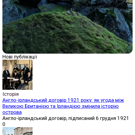
Нові публікації
Історія
Англо-ірландський договір 1921 року: як угода між
Великою Британією та Ірландією змінила історію
острова
Англо-ірландський договір, підписаний 6 грудня 1921
0