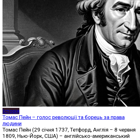
Історія
Томас Пейн – голос революції та борець за права
людини
Томас Пейн (29 січня 1737, Тетфорд, Англія – 8 червня
1809, Нью-Йорк, США) – англійсько-американський