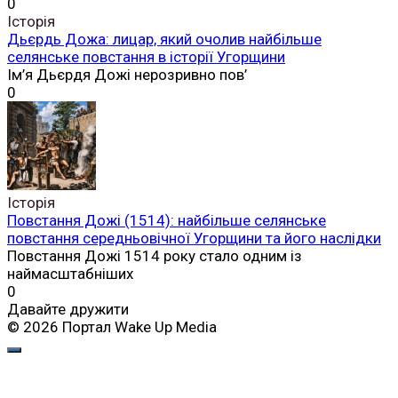
0
Історія
Дьєрдь Дожа: лицар, який очолив найбільше
селянське повстання в історії Угорщини
Ім’я Дьєрдя Дожі нерозривно пов’
0
Історія
Повстання Дожі (1514): найбільше селянське
повстання середньовічної Угорщини та його наслідки
Повстання Дожі 1514 року стало одним із
наймасштабніших
0
Давайте дружити
© 2026 Портал Wake Up Media