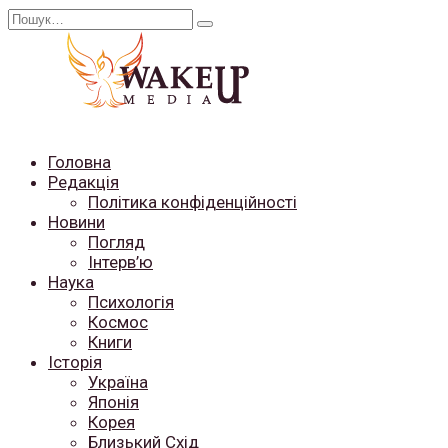
Перейти
Search
до
for:
вмісту
Головна
Редакція
Політика конфіденційності
Новини
Погляд
Інтерв’ю
Наука
Психологія
Космос
Книги
Історія
Україна
Японія
Корея
Близький Схід