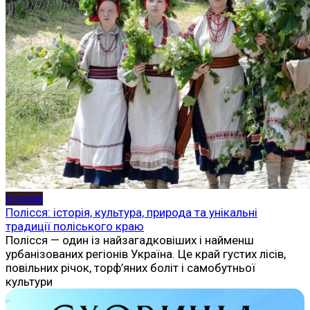
Історія
Полісся: історія, культура, природа та унікальні
традиції поліського краю
Полісся — один із найзагадковіших і найменш
урбанізованих регіонів Україна. Це край густих лісів,
повільних річок, торф’яних боліт і самобутньої
культури