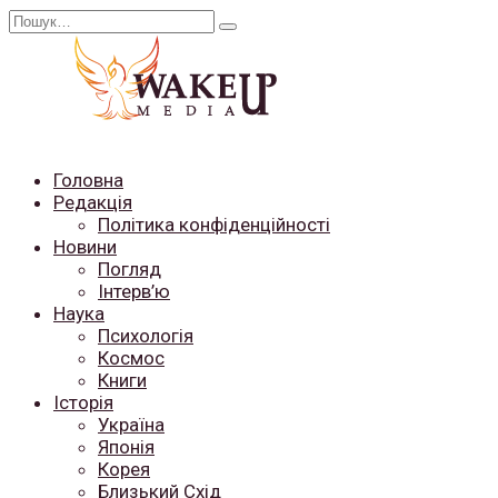
Перейти
Search
до
for:
вмісту
Головна
Редакція
Політика конфіденційності
Новини
Погляд
Інтерв’ю
Наука
Психологія
Космос
Книги
Історія
Україна
Японія
Корея
Близький Схід