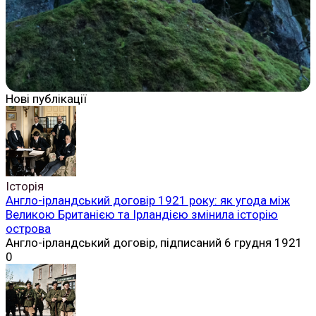
Нові публікації
Історія
Англо-ірландський договір 1921 року: як угода між
Великою Британією та Ірландією змінила історію
острова
Англо-ірландський договір, підписаний 6 грудня 1921
0