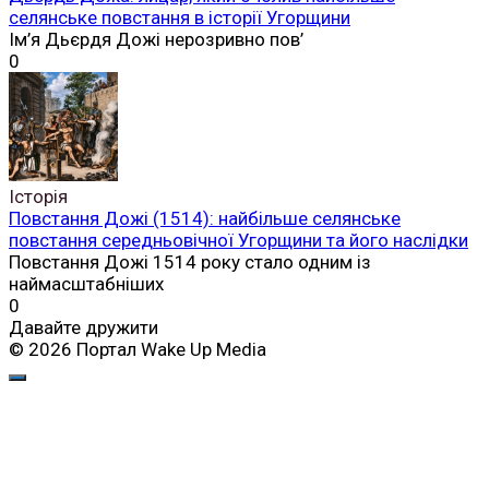
селянське повстання в історії Угорщини
Ім’я Дьєрдя Дожі нерозривно пов’
0
Історія
Повстання Дожі (1514): найбільше селянське
повстання середньовічної Угорщини та його наслідки
Повстання Дожі 1514 року стало одним із
наймасштабніших
0
Давайте дружити
© 2026 Портал Wake Up Media