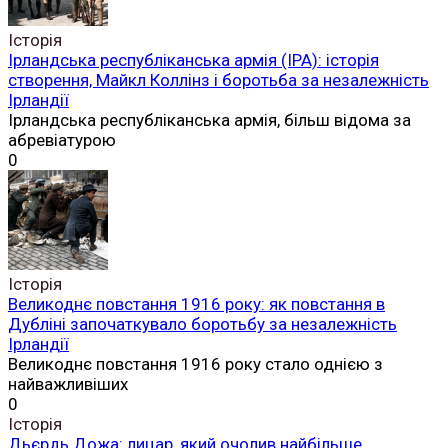
Історія
Ірландська республіканська армія (ІРА): історія
створення, Майкл Коллінз і боротьба за незалежність
Ірландії
Ірландська республіканська армія, більш відома за
абревіатурою
0
Історія
Великоднє повстання 1916 року: як повстання в
Дубліні започаткувало боротьбу за незалежність
Ірландії
Великоднє повстання 1916 року стало однією з
найважливіших
0
Історія
Дьєрдь Дожа: лицар, який очолив найбільше