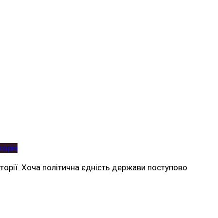
торія
сторії. Хоча політична єдність держави поступово