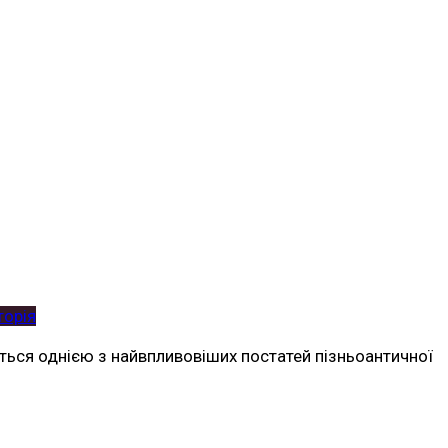
торія
ається однією з найвпливовіших постатей пізньоантичної