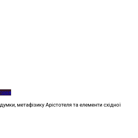
торія
думки, метафізику Арістотеля та елементи східної