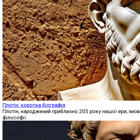
Плотін: коротка біографія
Плотін, народжений приблизно 205 року нашої ери, імов
філософії.