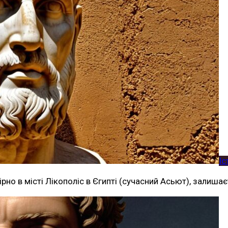
Іс
ірно в місті Лікополіс в Єгипті (сучасний Асьют), залиш