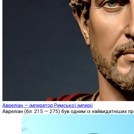
Авреліан — імператор Римської імперії
Авреліан (бл. 215 — 275) був одним із найвидатніших пр