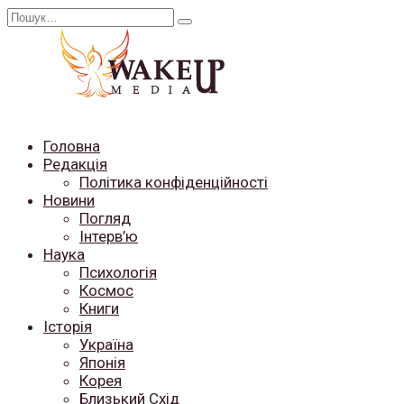
Перейти
Search
до
for:
вмісту
Головна
Редакція
Політика конфіденційності
Новини
Погляд
Інтерв’ю
Наука
Психологія
Космос
Книги
Історія
Україна
Японія
Корея
Близький Схід