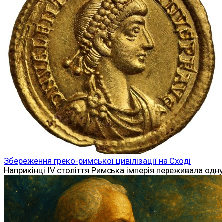
Збереження греко-римської цивілізації на Сході
Наприкінці IV століття Римська імперія переживала одн