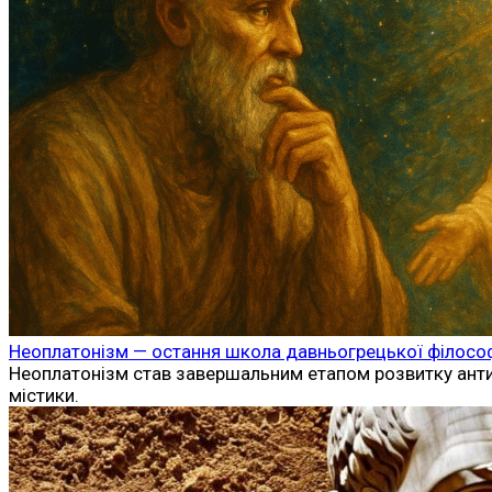
Неоплатонізм — остання школа давньогрецької філософ
Неоплатонізм став завершальним етапом розвитку античн
містики.