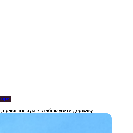
торія
од правління зумів стабілізувати державу