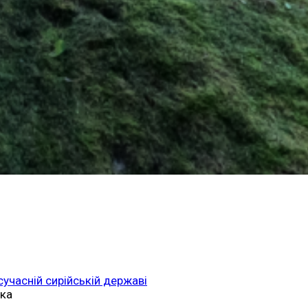
 сучасній сирійській державі
ька