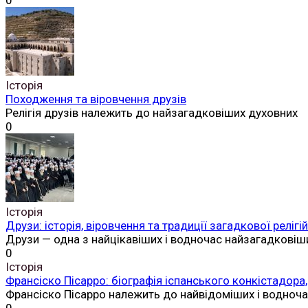
0
Історія
Походження та віровчення друзів
Релігія друзів належить до найзагадковіших духовних
0
Історія
Друзи: історія, віровчення та традиції загадкової реліг
Друзи — одна з найцікавіших і водночас найзагадковіш
0
Історія
Франсіско Пісарро: біографія іспанського конкістадора,
Франсіско Пісарро належить до найвідоміших і водноч