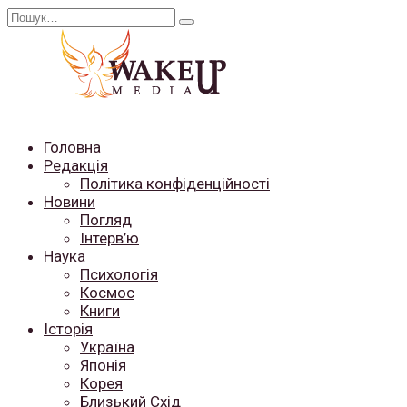
Перейти
Search
до
for:
вмісту
Головна
Редакція
Політика конфіденційності
Новини
Погляд
Інтерв’ю
Наука
Психологія
Космос
Книги
Історія
Україна
Японія
Корея
Близький Схід