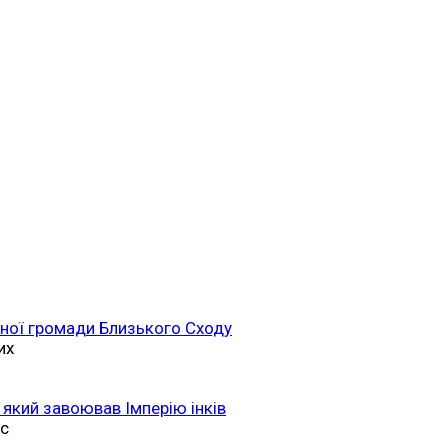
ійної громади Близького Сходу
их
 який завоював Імперію інків
ас