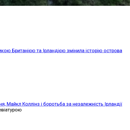
икою Британією та Ірландією змінила історію острова
ня, Майкл Коллінз і боротьба за незалежність Ірландії
ревіатурою