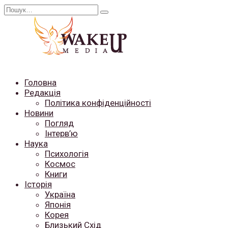
Перейти
Search
до
for:
вмісту
Головна
Редакція
Політика конфіденційності
Новини
Погляд
Інтерв’ю
Наука
Психологія
Космос
Книги
Історія
Україна
Японія
Корея
Близький Схід