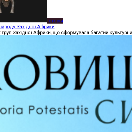
Історія
 народу Західної Африки
 груп Західної Африки, що сформувала багатий культурни