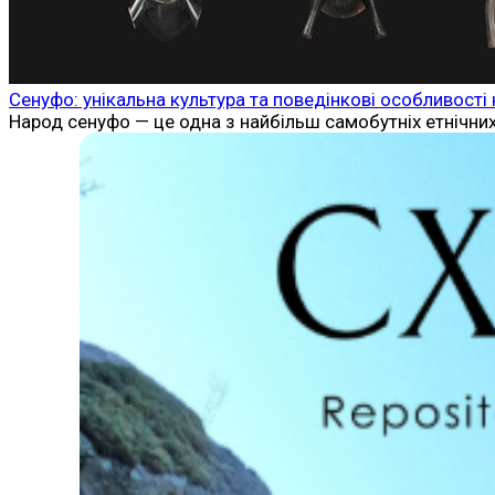
Сенуфо: унікальна культура та поведінкові особливості
Народ сенуфо — це одна з найбільш самобутніх етнічних