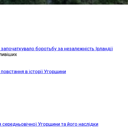
 започаткувало боротьбу за незалежність Ірландії
ливіших
повстання в історії Угорщини
 середньовічної Угорщини та його наслідки