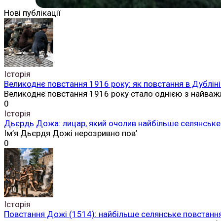
Нові публікації
Історія
Великоднє повстання 1916 року: як повстання в Дубліні
Великоднє повстання 1916 року стало однією з найваж
0
Історія
Дьєрдь Дожа: лицар, який очолив найбільше селянське 
Ім’я Дьєрдя Дожі нерозривно пов’
0
Історія
Повстання Дожі (1514): найбільше селянське повстання