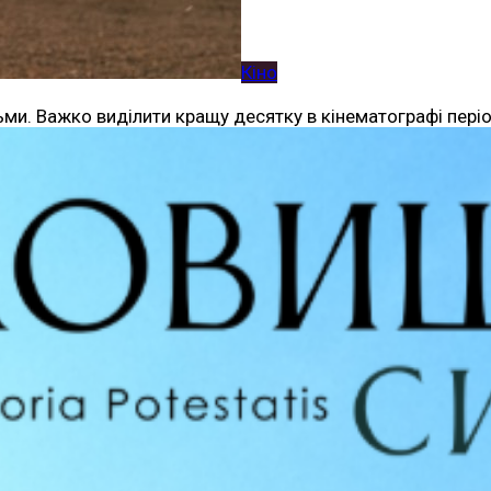
Кіно
льми. Важко виділити кращу десятку в кінематографі пері