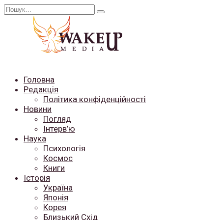
Перейти
Search
до
for:
вмісту
Головна
Редакція
Політика конфіденційності
Новини
Погляд
Інтерв’ю
Наука
Психологія
Космос
Книги
Історія
Україна
Японія
Корея
Близький Схід