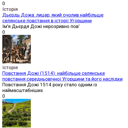
0
Історія
Дьєрдь Дожа: лицар, який очолив найбільше
селянське повстання в історії Угорщини
Ім’я Дьєрдя Дожі нерозривно пов’
0
Історія
Повстання Дожі (1514): найбільше селянське
повстання середньовічної Угорщини та його наслідки
Повстання Дожі 1514 року стало одним із
наймасштабніших
0