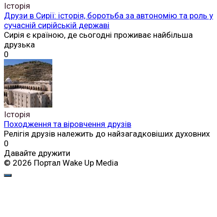
Історія
Друзи в Сирії: історія, боротьба за автономію та роль у
сучасній сирійській державі
Сирія є країною, де сьогодні проживає найбільша
друзька
0
Історія
Походження та віровчення друзів
Релігія друзів належить до найзагадковіших духовних
0
Давайте дружити
© 2026 Портал Wake Up Media