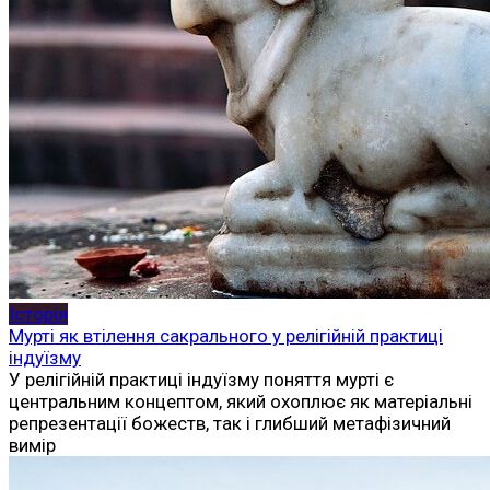
Історія
Мурті як втілення сакрального у релігійній практиці
індуїзму
У релігійній практиці індуїзму поняття мурті є
центральним концептом, який охоплює як матеріальні
репрезентації божеств, так і глибший метафізичний
вимір