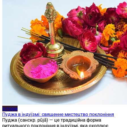
Історія
Пуджа в індуїзмі: священне мистецтво поклоніння
Пуджа (санскр. pūjā) — це традиційна форма
ритуального поклоніння в індуїзмі, яка охоплює