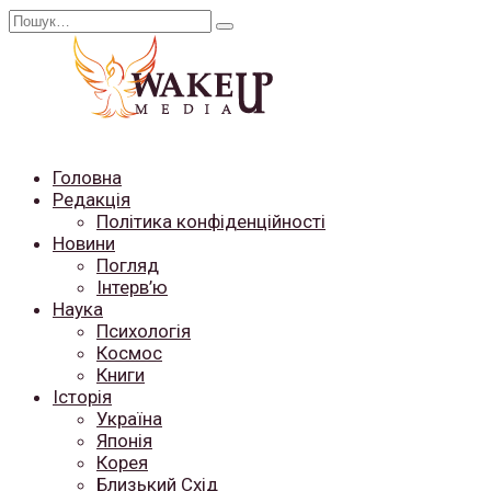
Перейти
Search
до
for:
вмісту
Головна
Редакція
Політика конфіденційності
Новини
Погляд
Інтерв’ю
Наука
Психологія
Космос
Книги
Історія
Україна
Японія
Корея
Близький Схід