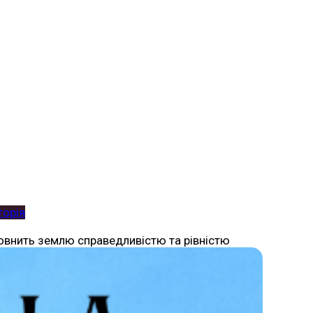
торія
який наповнить землю справедливістю та рівністю