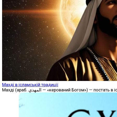
Махді в ісламській традиції
Махді (араб. المهدي‎ — «керований Богом»