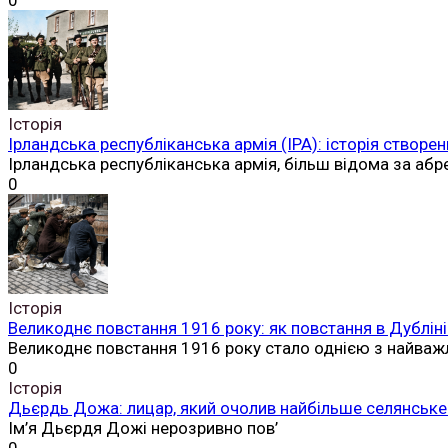
0
Історія
Ірландська республіканська армія (ІРА): історія створен
Ірландська республіканська армія, більш відома за аб
0
Історія
Великоднє повстання 1916 року: як повстання в Дубліні
Великоднє повстання 1916 року стало однією з найваж
0
Історія
Дьєрдь Дожа: лицар, який очолив найбільше селянське 
Ім’я Дьєрдя Дожі нерозривно пов’