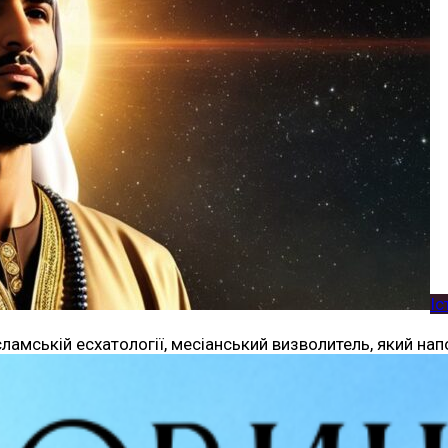
Іс
) — постать в ісламській есхатології, месіанський визволитель, 