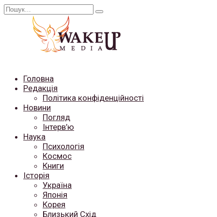
Перейти
Search
до
for:
вмісту
Головна
Редакція
Політика конфіденційності
Новини
Погляд
Інтерв’ю
Наука
Психологія
Космос
Книги
Історія
Україна
Японія
Корея
Близький Схід