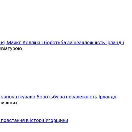
ня, Майкл Коллінз і боротьба за незалежність Ірландії
ревіатурою
 започаткувало боротьбу за незалежність Ірландії
ливіших
повстання в історії Угорщини