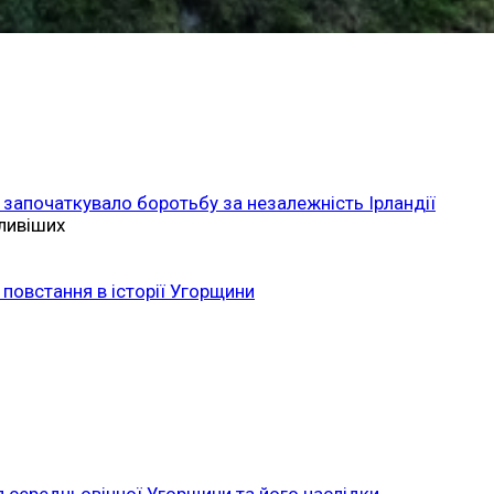
 започаткувало боротьбу за незалежність Ірландії
ливіших
повстання в історії Угорщини