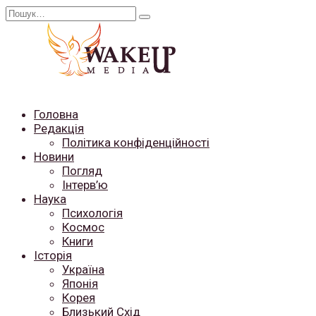
Перейти
Search
до
for:
вмісту
Головна
Редакція
Політика конфіденційності
Новини
Погляд
Інтерв’ю
Наука
Психологія
Космос
Книги
Історія
Україна
Японія
Корея
Близький Схід