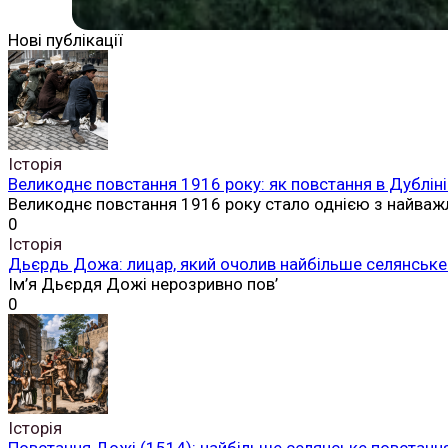
Нові публікації
Історія
Великоднє повстання 1916 року: як повстання в Дубліні
Великоднє повстання 1916 року стало однією з найваж
0
Історія
Дьєрдь Дожа: лицар, який очолив найбільше селянське 
Ім’я Дьєрдя Дожі нерозривно пов’
0
Історія