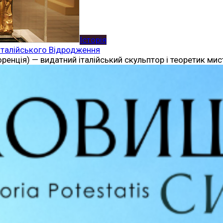
Історія
 італійського Відродження
лоренція) — видатний італійський скульптор і теоретик м