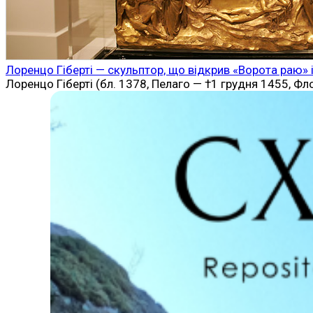
Лоренцо Гіберті — скульптор, що відкрив «Ворота раю»
Лоренцо Гіберті (бл. 1378, Пелаго — †1 грудня 1455, Ф