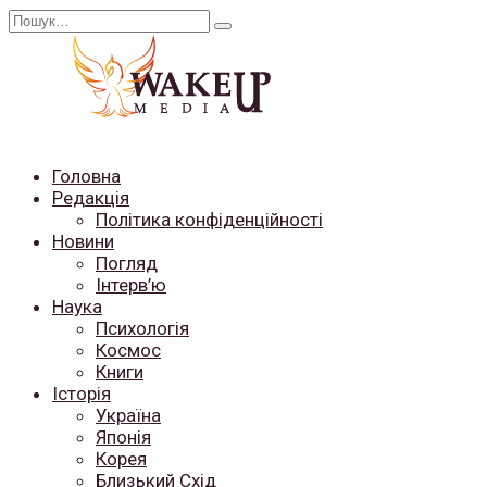
Перейти
Search
до
for:
вмісту
Головна
Редакція
Політика конфіденційності
Новини
Погляд
Інтерв’ю
Наука
Психологія
Космос
Книги
Історія
Україна
Японія
Корея
Близький Схід