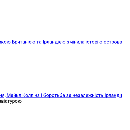
икою Британією та Ірландією змінила історію острова
ня, Майкл Коллінз і боротьба за незалежність Ірландії
ревіатурою