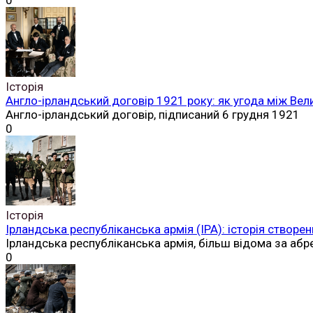
0
Історія
Англо-ірландський договір 1921 року: як угода між Вел
Англо-ірландський договір, підписаний 6 грудня 1921
0
Історія
Ірландська республіканська армія (ІРА): історія створен
Ірландська республіканська армія, більш відома за аб
0