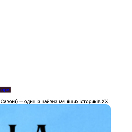
торія
Савойї) — один із найвизначніших істориків XX