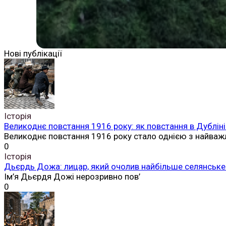
Нові публікації
Історія
Великоднє повстання 1916 року: як повстання в Дубліні
Великоднє повстання 1916 року стало однією з найваж
0
Історія
Дьєрдь Дожа: лицар, який очолив найбільше селянське 
Ім’я Дьєрдя Дожі нерозривно пов’
0