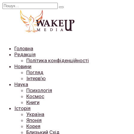
Перейти
Search
до
for:
вмісту
Головна
Редакція
Політика конфіденційності
Новини
Погляд
Інтерв’ю
Наука
Психологія
Космос
Книги
Історія
Україна
Японія
Корея
Близький Схід