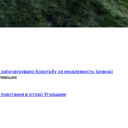
 започаткувало боротьбу за незалежність Ірландії
ливіших
повстання в історії Угорщини