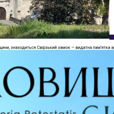
Іс
щини, знаходиться Свірзький замок — видатна пам’ятка а