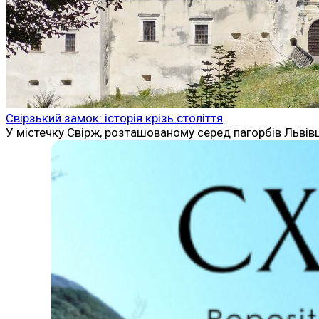
Свірзький замок: історія крізь століття
У містечку Свірж, розташованому серед пагорбів Львів