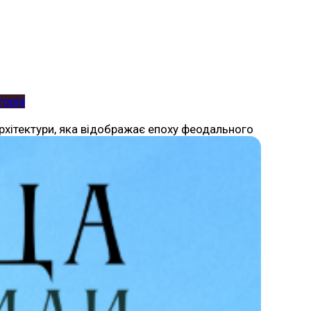
торія
рхітектури, яка відображає епоху феодального