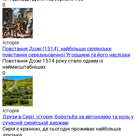
0
Історія
Повстання Дожі (1514): найбільше селянське
повстання середньовічної Угорщини та його наслідки
Повстання Дожі 1514 року стало одним із
наймасштабніших
0
Історія
Друзи в Сирії: історія, боротьба за автономію та роль у
сучасній сирійській державі
Сирія є країною, де сьогодні проживає найбільша
друзька