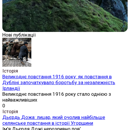
Нові публікації
Історія
Великоднє повстання 1916 року: як повстання в
Дубліні започаткувало боротьбу за незалежність
Ірландії
Великоднє повстання 1916 року стало однією з
найважливіших
0
Історія
Дьєрдь Дожа: лицар, який очолив найбільше
селянське повстання в історії Угорщини
Ім’я Дьєрдя Дожі нерозривно пов’