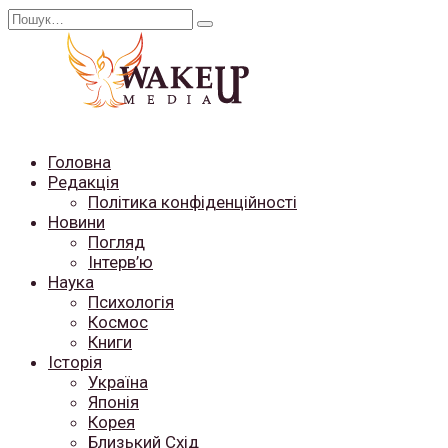
Перейти
Search
до
for:
вмісту
Головна
Редакція
Політика конфіденційності
Новини
Погляд
Інтерв’ю
Наука
Психологія
Космос
Книги
Історія
Україна
Японія
Корея
Близький Схід