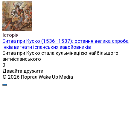
Історія
Битва при Куско (1536–1537): остання велика спроба
інків вигнати іспанських завойовників
Битва при Куско стала кульмінацією найбільшого
антиіспанського
0
Давайте дружити
© 2026 Портал Wake Up Media