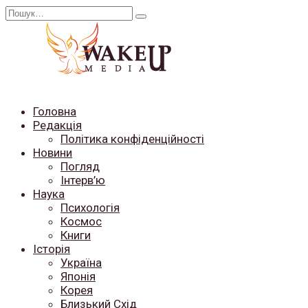
Перейти
Search
до
for:
вмісту
Головна
Редакція
Політика конфіденційності
Новини
Погляд
Інтерв’ю
Наука
Психологія
Космос
Книги
Історія
Україна
Японія
Корея
Близький Схід