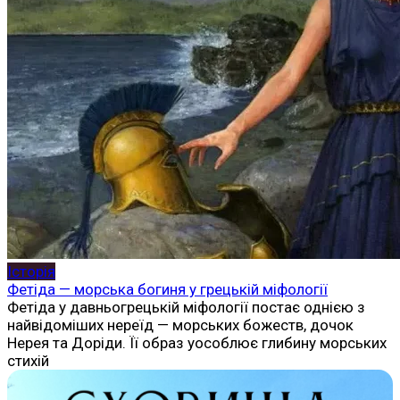
Історія
Фетіда — морська богиня у грецькій міфології
Фетіда у давньогрецькій міфології постає однією з
найвідоміших нереїд — морських божеств, дочок
Нерея та Доріди. Її образ уособлює глибину морських
стихій