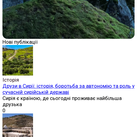
Нові публікації
Історія
Друзи в Сирії: історія, боротьба за автономію та роль у
сучасній сирійській державі
Сирія є країною, де сьогодні проживає найбільша
друзька
0