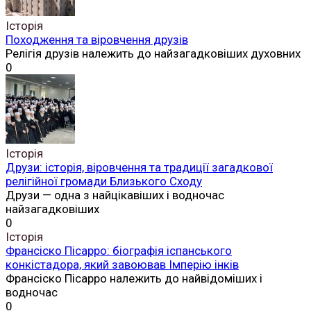
Історія
Походження та віровчення друзів
Релігія друзів належить до найзагадковіших духовних
0
Історія
Друзи: історія, віровчення та традиції загадкової
релігійної громади Близького Сходу
Друзи — одна з найцікавіших і водночас
найзагадковіших
0
Історія
Франсіско Пісарро: біографія іспанського
конкістадора, який завоював Імперію інків
Франсіско Пісарро належить до найвідоміших і
водночас
0