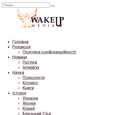
Перейти
Search
до
for:
вмісту
Головна
Редакція
Політика конфіденційності
Новини
Погляд
Інтерв’ю
Наука
Психологія
Космос
Книги
Історія
Україна
Японія
Корея
Близький Схід