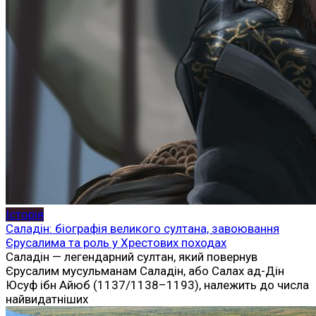
Історія
Саладін: біографія великого султана, завоювання
Єрусалима та роль у Хрестових походах
Саладін — легендарний султан, який повернув
Єрусалим мусульманам Саладін, або Салах ад-Дін
Юсуф ібн Айюб (1137/1138–1193), належить до числа
найвидатніших