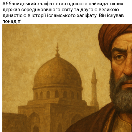
Аббасидський халіфат став однією з найвидатніших
держав середньовічного світу та другою великою
династією в історії ісламського халіфату. Він існував
понад п’