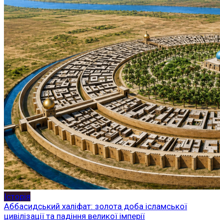
Історія
Аббасидський халіфат: золота доба ісламської
цивілізації та падіння великої імперії