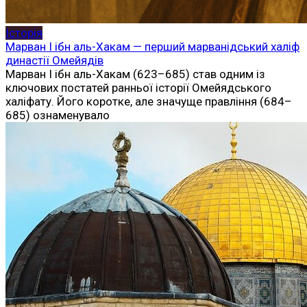
Історія
Марван I ібн аль-Хакам — перший марванідський халіф
династії Омейядів
Марван I ібн аль-Хакам (623–685) став одним із
ключових постатей ранньої історії Омейядського
халіфату. Його коротке, але значуще правління (684–
685) ознаменувало