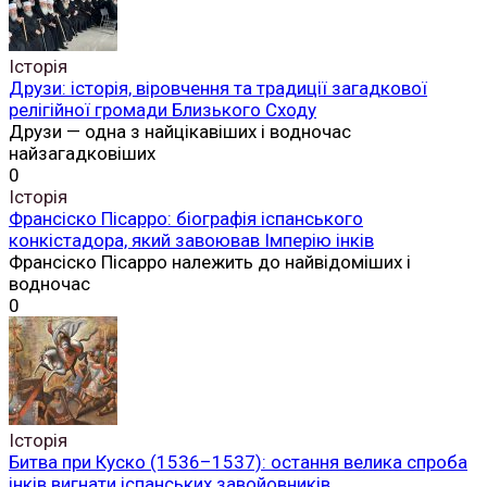
Історія
Друзи: історія, віровчення та традиції загадкової
релігійної громади Близького Сходу
Друзи — одна з найцікавіших і водночас
найзагадковіших
0
Історія
Франсіско Пісарро: біографія іспанського
конкістадора, який завоював Імперію інків
Франсіско Пісарро належить до найвідоміших і
водночас
0
Історія
Битва при Куско (1536–1537): остання велика спроба
інків вигнати іспанських завойовників