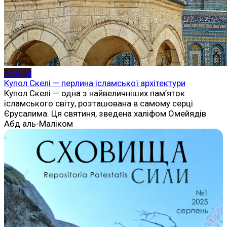
Історія
Купол Скелі — перлина ісламської архітектури
Купол Скелі — одна з найвеличніших пам’яток
ісламського світу, розташована в самому серці
Єрусалима. Ця святиня, зведена халіфом Омейядів
Абд аль-Маліком