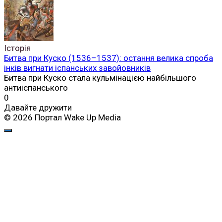
Історія
Битва при Куско (1536–1537): остання велика спроба
інків вигнати іспанських завойовників
Битва при Куско стала кульмінацією найбільшого
антиіспанського
0
Давайте дружити
© 2026 Портал Wake Up Media