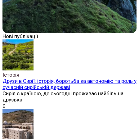
Нові публікації
Історія
Друзи в Сирії: історія, боротьба за автономію та роль у
сучасній сирійській державі
Сирія є країною, де сьогодні проживає найбільша
друзька
0