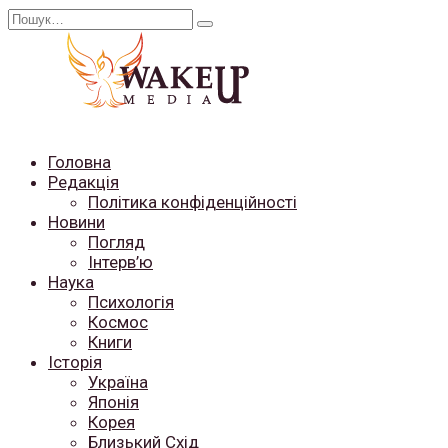
Перейти
Search
до
for:
вмісту
Головна
Редакція
Політика конфіденційності
Новини
Погляд
Інтерв’ю
Наука
Психологія
Космос
Книги
Історія
Україна
Японія
Корея
Близький Схід