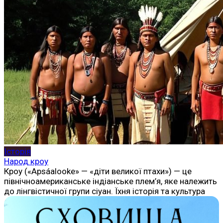
Історія
Народ кроу
Кроу («Apsáalooke» — «діти великої птахи») — це
північноамериканське індіанське плем’я, яке належить
до лінгвістичної групи сіуан. Їхня історія та культура