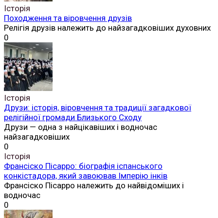
Історія
Походження та віровчення друзів
Релігія друзів належить до найзагадковіших духовних
0
Історія
Друзи: історія, віровчення та традиції загадкової
релігійної громади Близького Сходу
Друзи — одна з найцікавіших і водночас
найзагадковіших
0
Історія
Франсіско Пісарро: біографія іспанського
конкістадора, який завоював Імперію інків
Франсіско Пісарро належить до найвідоміших і
водночас
0