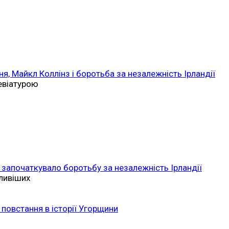
ня, Майкл Коллінз і боротьба за незалежність Ірландії
ревіатурою
 започаткувало боротьбу за незалежність Ірландії
ливіших
повстання в історії Угорщини