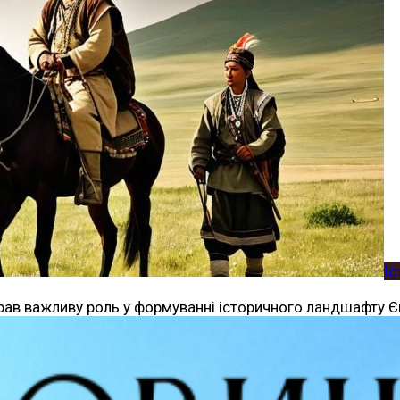
Іс
рав важливу роль у формуванні історичного ландшафту Євра