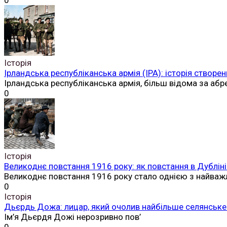
0
Історія
Ірландська республіканська армія (ІРА): історія створен
Ірландська республіканська армія, більш відома за аб
0
Історія
Великоднє повстання 1916 року: як повстання в Дубліні
Великоднє повстання 1916 року стало однією з найваж
0
Історія
Дьєрдь Дожа: лицар, який очолив найбільше селянське 
Ім’я Дьєрдя Дожі нерозривно пов’