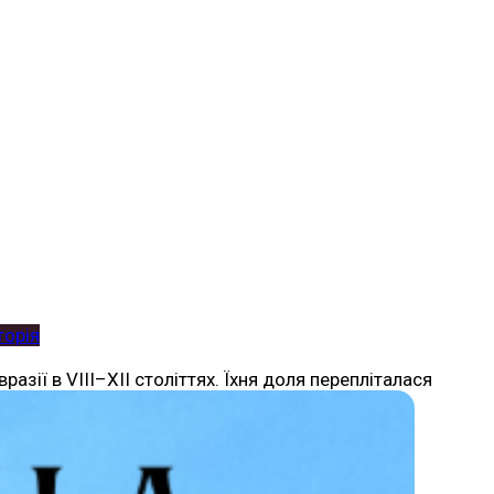
торія
зії в VIII–XII століттях. Їхня доля перепліталася