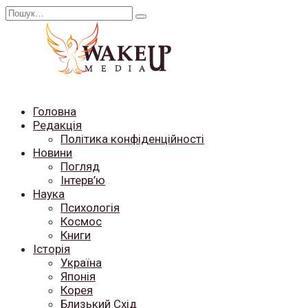
Перейти
Search
до
for:
вмісту
Головна
Редакція
Політика конфіденційності
Новини
Погляд
Інтерв’ю
Наука
Психологія
Космос
Книги
Історія
Україна
Японія
Корея
Близький Схід