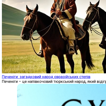
Печеніги: загадковий народ євразійських степів
Печеніги – це напівкочовий тюркський народ, який відіг