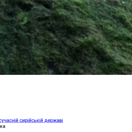
 сучасній сирійській державі
ька