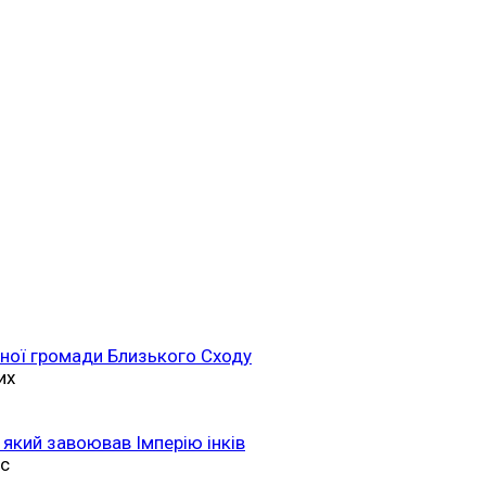
ійної громади Близького Сходу
их
 який завоював Імперію інків
ас