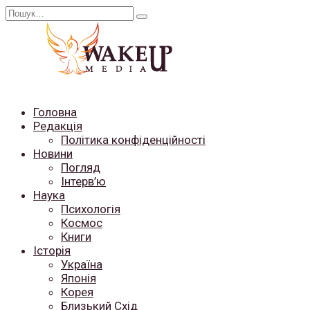
Перейти
Search
до
for:
вмісту
Головна
Редакція
Політика конфіденційності
Новини
Погляд
Інтерв’ю
Наука
Психологія
Космос
Книги
Історія
Україна
Японія
Корея
Близький Схід