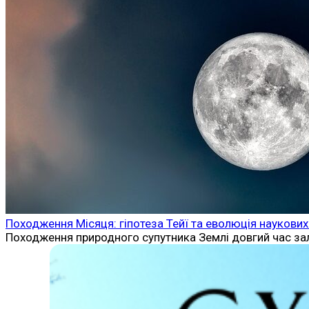
Походження Місяця: гіпотеза Тейї та еволюція наукових
Походження природного супутника Землі довгий час зал