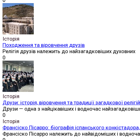
0
Історія
Походження та віровчення друзів
Релігія друзів належить до найзагадковіших духовних
0
Історія
Друзи: історія, віровчення та традиції загадкової реліг
Друзи — одна з найцікавіших і водночас найзагадковіш
0
Історія
Франсіско Пісарро: біографія іспанського конкістадора,
Франсіско Пісарро належить до найвідоміших і водноч