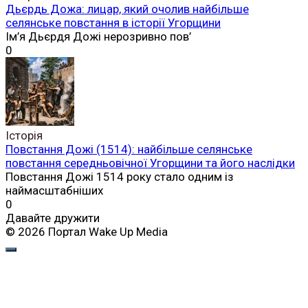
Дьєрдь Дожа: лицар, який очолив найбільше
селянське повстання в історії Угорщини
Ім’я Дьєрдя Дожі нерозривно пов’
0
Історія
Повстання Дожі (1514): найбільше селянське
повстання середньовічної Угорщини та його наслідки
Повстання Дожі 1514 року стало одним із
наймасштабніших
0
Давайте дружити
© 2026 Портал Wake Up Media