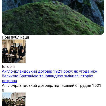
Нові публікації
Історія
Англо-ірландський договір 1921 року: як угода між
Великою Британією та Ірландією змінила історію
острова
Англо-ірландський договір, підписаний 6 грудня 1921
0