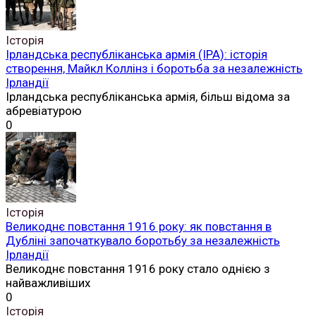
Історія
Ірландська республіканська армія (ІРА): історія
створення, Майкл Коллінз і боротьба за незалежність
Ірландії
Ірландська республіканська армія, більш відома за
абревіатурою
0
Історія
Великоднє повстання 1916 року: як повстання в
Дубліні започаткувало боротьбу за незалежність
Ірландії
Великоднє повстання 1916 року стало однією з
найважливіших
0
Історія