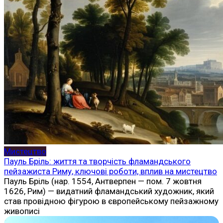
Мистецтво
Пауль Бріль: життя та творчість фламандського
пейзажиста Риму, ключові роботи, вплив на мистецтво
Пауль Бріль (нар. 1554, Антверпен — пом. 7 жовтня
1626, Рим) — видатний фламандський художник, який
став провідною фігурою в європейському пейзажному
живописі