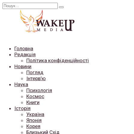
Перейти
Search
до
for:
вмісту
Головна
Редакція
Політика конфіденційності
Новини
Погляд
Інтерв’ю
Наука
Психологія
Космос
Книги
Історія
Україна
Японія
Корея
Близький Схід