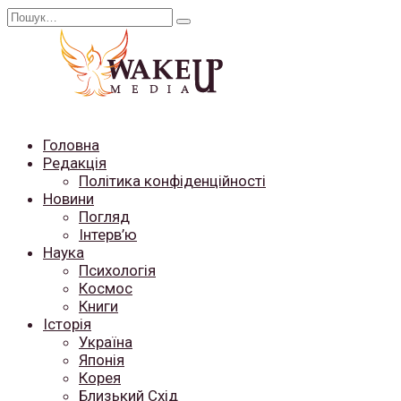
Перейти
Search
до
for:
вмісту
Головна
Редакція
Політика конфіденційності
Новини
Погляд
Інтерв’ю
Наука
Психологія
Космос
Книги
Історія
Україна
Японія
Корея
Близький Схід