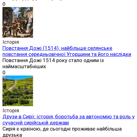
0
Історія
Повстання Дожі (1514): найбільше селянське
повстання середньовічної Угорщини та його наслідки
Повстання Дожі 1514 року стало одним із
наймасштабніших
0
Історія
Друзи в Сирії: історія, боротьба за автономію та роль у
сучасній сирійській державі
Сирія є країною, де сьогодні проживає найбільша
друзька