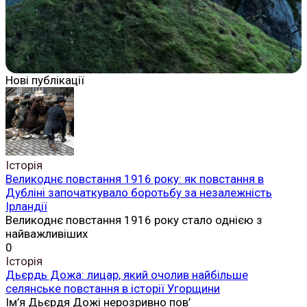
Нові публікації
Історія
Великоднє повстання 1916 року: як повстання в
Дубліні започаткувало боротьбу за незалежність
Ірландії
Великоднє повстання 1916 року стало однією з
найважливіших
0
Історія
Дьєрдь Дожа: лицар, який очолив найбільше
селянське повстання в історії Угорщини
Ім’я Дьєрдя Дожі нерозривно пов’