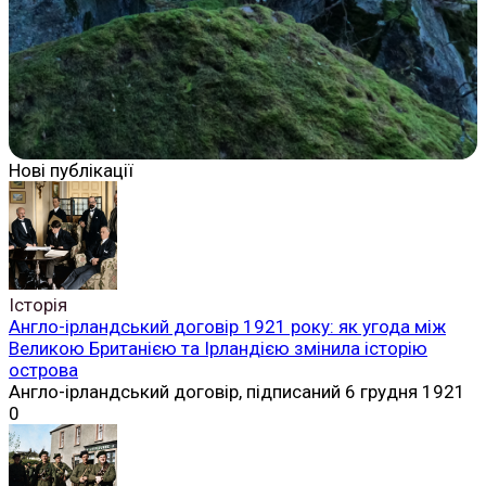
Нові публікації
Історія
Англо-ірландський договір 1921 року: як угода між
Великою Британією та Ірландією змінила історію
острова
Англо-ірландський договір, підписаний 6 грудня 1921
0