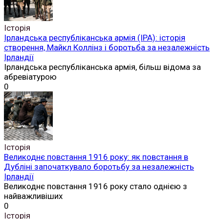
Історія
Ірландська республіканська армія (ІРА): історія
створення, Майкл Коллінз і боротьба за незалежність
Ірландії
Ірландська республіканська армія, більш відома за
абревіатурою
0
Історія
Великоднє повстання 1916 року: як повстання в
Дубліні започаткувало боротьбу за незалежність
Ірландії
Великоднє повстання 1916 року стало однією з
найважливіших
0
Історія