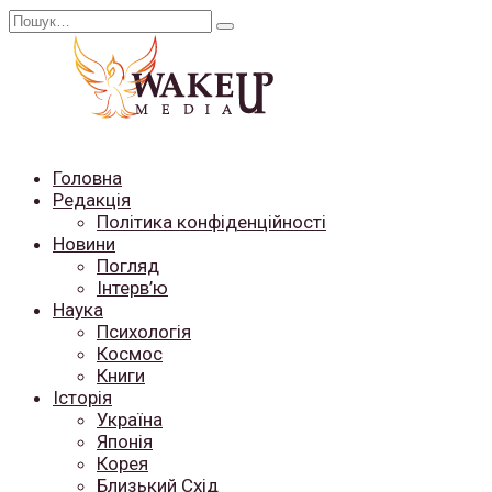
Перейти
Search
до
for:
вмісту
Головна
Редакція
Політика конфіденційності
Новини
Погляд
Інтерв’ю
Наука
Психологія
Космос
Книги
Історія
Україна
Японія
Корея
Близький Схід