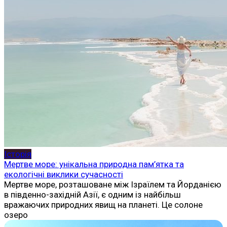
Історія
Мертве море: унікальна природна пам’ятка та
екологічні виклики сучасності
Мертве море, розташоване між Ізраїлем та Йорданією
в південно-західній Азії, є одним із найбільш
вражаючих природних явищ на планеті. Це солоне
озеро