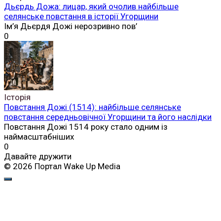
Дьєрдь Дожа: лицар, який очолив найбільше
селянське повстання в історії Угорщини
Ім’я Дьєрдя Дожі нерозривно пов’
0
Історія
Повстання Дожі (1514): найбільше селянське
повстання середньовічної Угорщини та його наслідки
Повстання Дожі 1514 року стало одним із
наймасштабніших
0
Давайте дружити
© 2026 Портал Wake Up Media