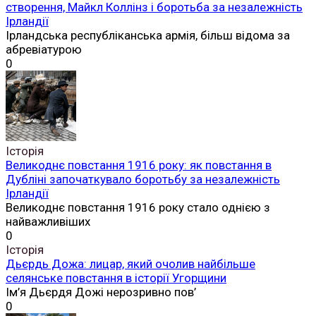
створення, Майкл Коллінз і боротьба за незалежність
Ірландії
Ірландська республіканська армія, більш відома за
абревіатурою
0
Історія
Великоднє повстання 1916 року: як повстання в
Дубліні започаткувало боротьбу за незалежність
Ірландії
Великоднє повстання 1916 року стало однією з
найважливіших
0
Історія
Дьєрдь Дожа: лицар, який очолив найбільше
селянське повстання в історії Угорщини
Ім’я Дьєрдя Дожі нерозривно пов’
0