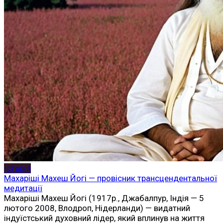
Історія
Махаріші Махеш Йогі — провісник трансцендентальної
медитації
Махаріші Махеш Йогі (1917р., Джабалпур, Індія — 5
лютого 2008, Влодроп, Нідерланди) — видатний
індуїстський духовний лідер, який вплинув на життя