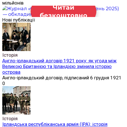
мільйонів
Читай
безкоштовно
Нові публікації
Історія
Англо-ірландський договір 1921 року: як угода між
Великою Британією та Ірландією змінила історію
острова
Англо-ірландський договір, підписаний 6 грудня 1921
0
Історія
Ірландська республіканська армія (ІРА): історія