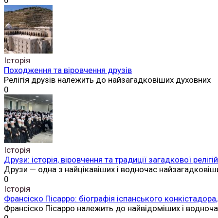
0
Історія
Походження та віровчення друзів
Релігія друзів належить до найзагадковіших духовних
0
Історія
Друзи: історія, віровчення та традиції загадкової реліг
Друзи — одна з найцікавіших і водночас найзагадковіш
0
Історія
Франсіско Пісарро: біографія іспанського конкістадора,
Франсіско Пісарро належить до найвідоміших і водноч