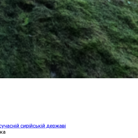
 сучасній сирійській державі
ька