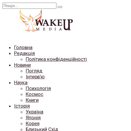
Перейти
Search
до
for:
вмісту
Головна
Редакція
Політика конфіденційності
Новини
Погляд
Інтерв’ю
Наука
Психологія
Космос
Книги
Історія
Україна
Японія
Корея
Близький Схід