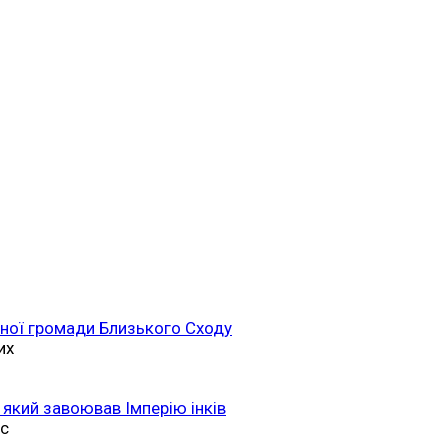
ійної громади Близького Сходу
их
 який завоював Імперію інків
ас