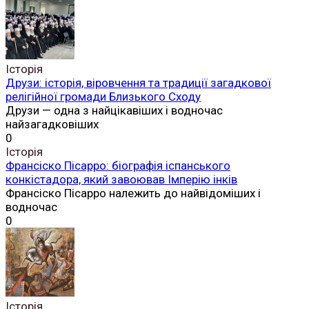
Історія
Друзи: історія, віровчення та традиції загадкової
релігійної громади Близького Сходу
Друзи — одна з найцікавіших і водночас
найзагадковіших
0
Історія
Франсіско Пісарро: біографія іспанського
конкістадора, який завоював Імперію інків
Франсіско Пісарро належить до найвідоміших і
водночас
0
Історія