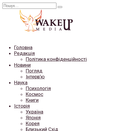
Перейти
Search
до
for:
вмісту
Головна
Редакція
Політика конфіденційності
Новини
Погляд
Інтерв’ю
Наука
Психологія
Космос
Книги
Історія
Україна
Японія
Корея
Близький Схід