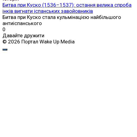
Битва при Куско (1536–1537): остання велика спроба
інків вигнати іспанських завойовників
Битва при Куско стала кульмінацією найбільшого
антиіспанського
0
Давайте дружити
© 2026 Портал Wake Up Media