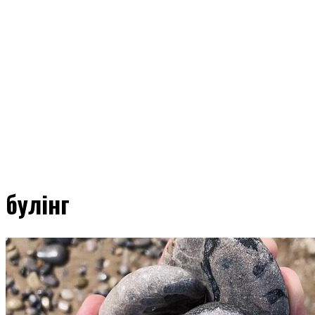
булінг