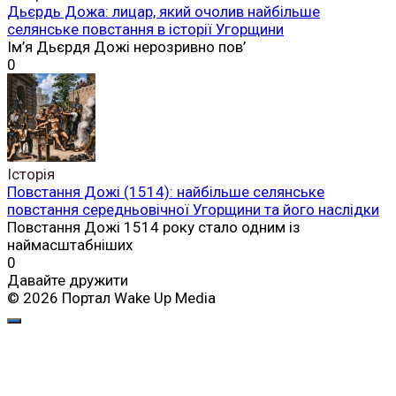
Дьєрдь Дожа: лицар, який очолив найбільше
селянське повстання в історії Угорщини
Ім’я Дьєрдя Дожі нерозривно пов’
0
Історія
Повстання Дожі (1514): найбільше селянське
повстання середньовічної Угорщини та його наслідки
Повстання Дожі 1514 року стало одним із
наймасштабніших
0
Давайте дружити
© 2026 Портал Wake Up Media