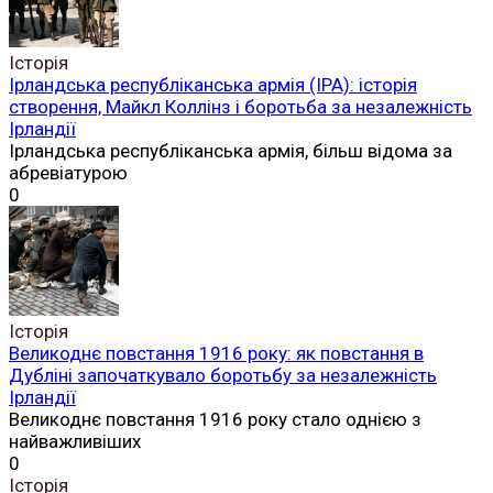
Історія
Ірландська республіканська армія (ІРА): історія
створення, Майкл Коллінз і боротьба за незалежність
Ірландії
Ірландська республіканська армія, більш відома за
абревіатурою
0
Історія
Великоднє повстання 1916 року: як повстання в
Дубліні започаткувало боротьбу за незалежність
Ірландії
Великоднє повстання 1916 року стало однією з
найважливіших
0
Історія