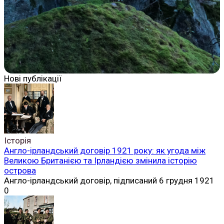
Нові публікації
Історія
Англо-ірландський договір 1921 року: як угода між
Великою Британією та Ірландією змінила історію
острова
Англо-ірландський договір, підписаний 6 грудня 1921
0