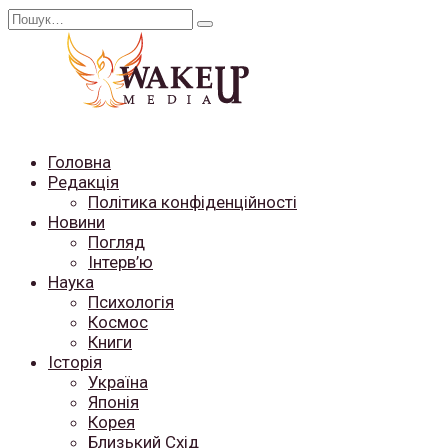
Перейти
Search
до
for:
вмісту
Головна
Редакція
Політика конфіденційності
Новини
Погляд
Інтерв’ю
Наука
Психологія
Космос
Книги
Історія
Україна
Японія
Корея
Близький Схід