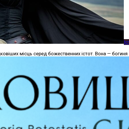
Іс
ковіших місць серед божественних істот. Вона — богиня в