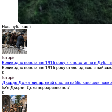
Нові публікації
Історія
Великоднє повстання 1916 року: як повстання в Дубліні
Великоднє повстання 1916 року стало однією з найваж
0
Історія
Дьєрдь Дожа: лицар, який очолив найбільше селянське 
Ім’я Дьєрдя Дожі нерозривно пов’
0