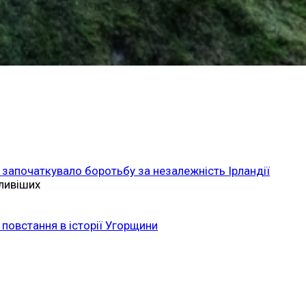
 започаткувало боротьбу за незалежність Ірландії
ливіших
повстання в історії Угорщини