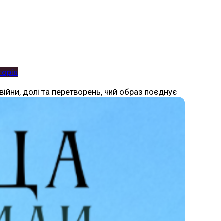
торія
ійни, долі та перетворень, чий образ поєднує