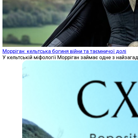
Морріган: кельтська богиня війни та таємничої долі
У кельтській міфології Морріган займає одне з найзагад