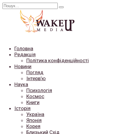
Перейти
Search
до
for:
вмісту
Головна
Редакція
Політика конфіденційності
Новини
Погляд
Інтерв’ю
Наука
Психологія
Космос
Книги
Історія
Україна
Японія
Корея
Близький Схід