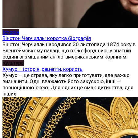
Історія
Вінстон Черчилль: коротка біографія
Вінстон Черчилль народився 30 листопада 1874 року в
Бленгеймському палаці, що в Оксфордширі, у знатній
родині зі змішаним англо-американським корінням.
Культура
Хумус – історія, рецепти, користь
Хумус — це страва, яку легко приготувати, але важко
визначити. Одні вважають його закускою, інші —
повноцінною їжею. Для одних це смак дитинства, для
інших