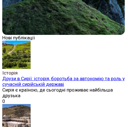
Нові публікації
Історія
Друзи в Сирії: історія, боротьба за автономію та роль у
сучасній сирійській державі
Сирія є країною, де сьогодні проживає найбільша
друзька
0