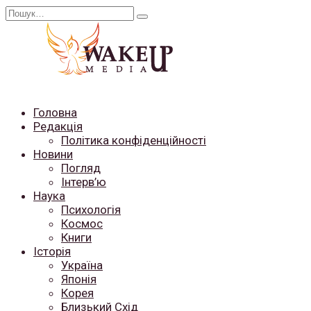
Перейти
Search
до
for:
вмісту
Головна
Редакція
Політика конфіденційності
Новини
Погляд
Інтерв’ю
Наука
Психологія
Космос
Книги
Історія
Україна
Японія
Корея
Близький Схід