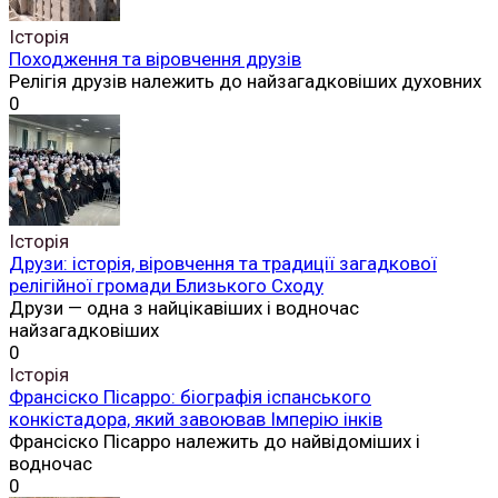
Історія
Походження та віровчення друзів
Релігія друзів належить до найзагадковіших духовних
0
Історія
Друзи: історія, віровчення та традиції загадкової
релігійної громади Близького Сходу
Друзи — одна з найцікавіших і водночас
найзагадковіших
0
Історія
Франсіско Пісарро: біографія іспанського
конкістадора, який завоював Імперію інків
Франсіско Пісарро належить до найвідоміших і
водночас
0