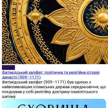
Історія
Фатімідський халіфат: політична та релігійна історія
династії (909–1171)
Фатімідський халіфат (909–1171) був однією з
найвпливовіших ісламських держав середньовіччя, що
поєднував у собі релігійну доктрину ісмаїлітського
шиїзму