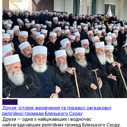
Історія
Друзи: історія, віровчення та традиції загадкової
релігійної громади Близького Сходу
Друзи — одна з найцікавіших і водночас
найзагадковіших релігійних громад Близького Сходу.