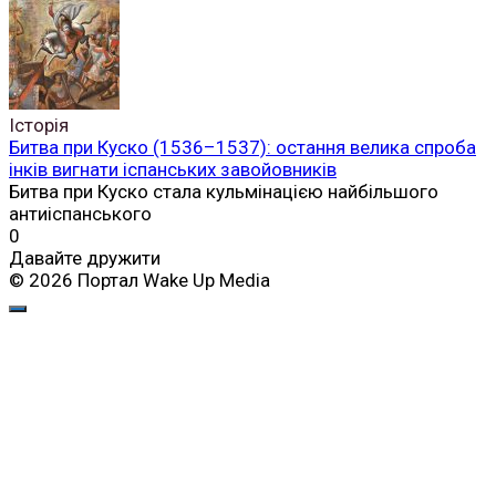
Історія
Битва при Куско (1536–1537): остання велика спроба
інків вигнати іспанських завойовників
Битва при Куско стала кульмінацією найбільшого
антиіспанського
0
Давайте дружити
© 2026 Портал Wake Up Media