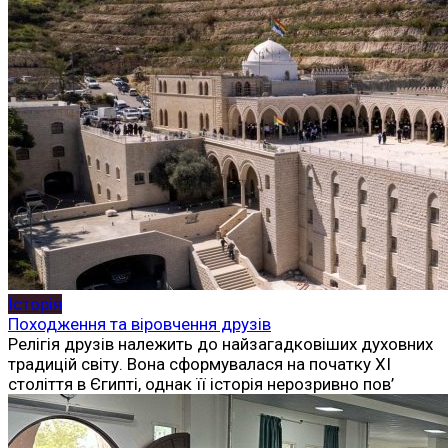
Історія
Походження та віровчення друзів
Релігія друзів належить до найзагадковіших духовних
традицій світу. Вона сформувалася на початку XI
століття в Єгипті, однак її історія нерозривно пов’