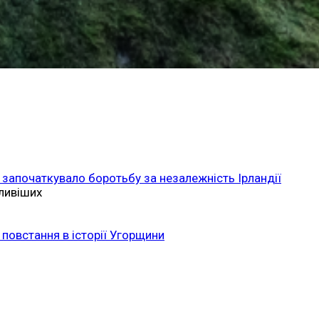
 започаткувало боротьбу за незалежність Ірландії
ливіших
повстання в історії Угорщини