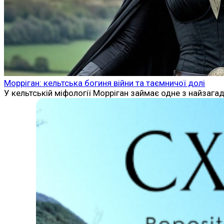
Морріган: кельтська богиня війни та таємничої долі
У кельтській міфології Морріган займає одне з найзагад