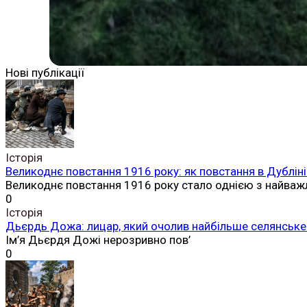
Нові публікації
Історія
Великоднє повстання 1916 року: як повстання в Дубліні
Великоднє повстання 1916 року стало однією з найваж
0
Історія
Дьєрдь Дожа: лицар, який очолив найбільше селянське 
Ім’я Дьєрдя Дожі нерозривно пов’
0