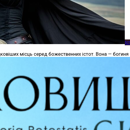
Іс
ковіших місць серед божественних істот. Вона — богиня в