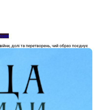
торія
ійни, долі та перетворень, чий образ поєднує