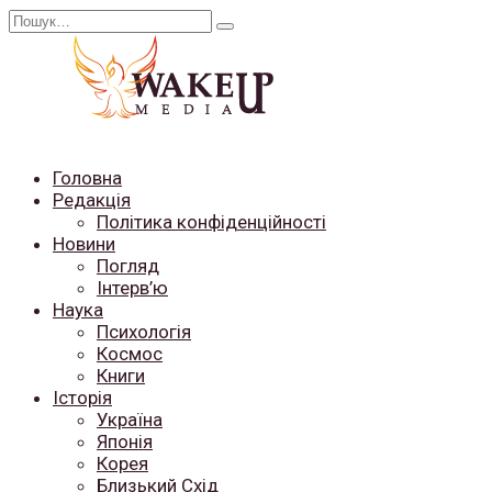
Перейти
Search
до
for:
вмісту
Головна
Редакція
Політика конфіденційності
Новини
Погляд
Інтерв’ю
Наука
Психологія
Космос
Книги
Історія
Україна
Японія
Корея
Близький Схід