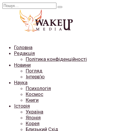
Перейти
Search
до
for:
вмісту
Головна
Редакція
Політика конфіденційності
Новини
Погляд
Інтерв’ю
Наука
Психологія
Космос
Книги
Історія
Україна
Японія
Корея
Близький Схід