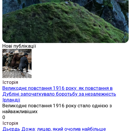
Нові публікації
Історія
Великоднє повстання 1916 року: як повстання в
Дубліні започаткувало боротьбу за незалежність
Ірландії
Великоднє повстання 1916 року стало однією з
найважливіших
0
Історія
Дьєрдь Дожа: лицар, який очолив найбільше