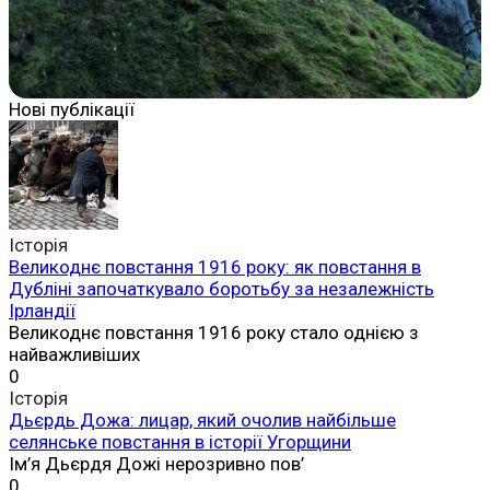
Нові публікації
Історія
Великоднє повстання 1916 року: як повстання в
Дубліні започаткувало боротьбу за незалежність
Ірландії
Великоднє повстання 1916 року стало однією з
найважливіших
0
Історія
Дьєрдь Дожа: лицар, який очолив найбільше
селянське повстання в історії Угорщини
Ім’я Дьєрдя Дожі нерозривно пов’
0