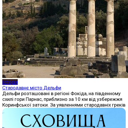
Історія
Стародавнє місто Дельфи
Дельфи розташовані в регіоні Фокіда, на південному
схилі гори Парнас, приблизно за 10 км від узбережжя
Коринфської затоки. За уявленнями стародавніх греків