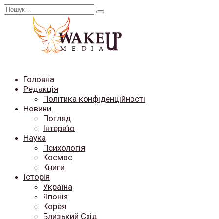
Перейти
Search
до
for:
вмісту
Головна
Редакція
Політика конфіденційності
Новини
Погляд
Інтерв’ю
Наука
Психологія
Космос
Книги
Історія
Україна
Японія
Корея
Близький Схід