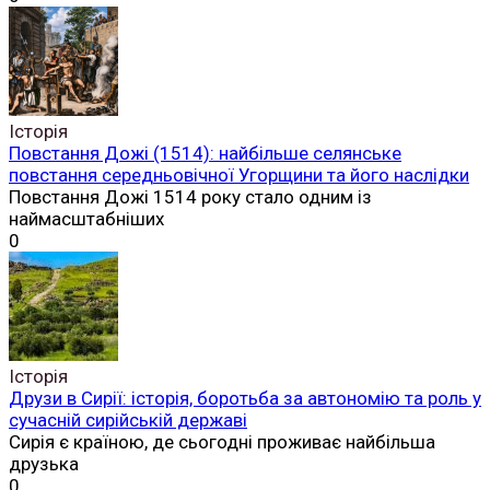
Історія
Повстання Дожі (1514): найбільше селянське
повстання середньовічної Угорщини та його наслідки
Повстання Дожі 1514 року стало одним із
наймасштабніших
0
Історія
Друзи в Сирії: історія, боротьба за автономію та роль у
сучасній сирійській державі
Сирія є країною, де сьогодні проживає найбільша
друзька
0