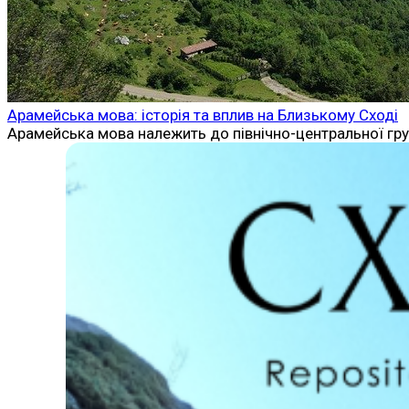
Арамейська мова: історія та вплив на Близькому Сході
Арамейська мова належить до північно-центральної групи