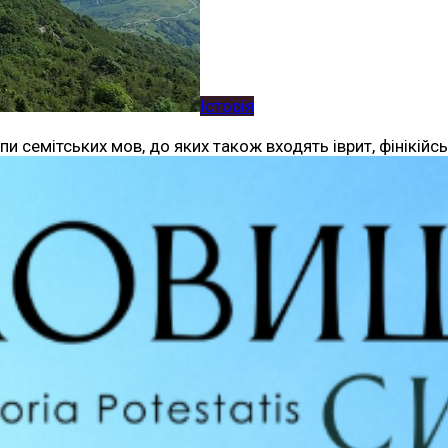
Історія
 семітських мов, до яких також входять іврит, фінікійсь