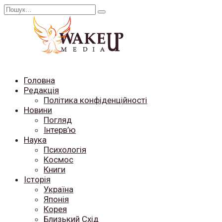
Перейти
Search
до
for:
вмісту
Головна
Редакція
Політика конфіденційності
Новини
Погляд
Інтерв’ю
Наука
Психологія
Космос
Книги
Історія
Україна
Японія
Корея
Близький Схід