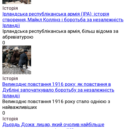
Історія
Ірландська республіканська армія (ІРА): історія
створення, Майкл Коллінз і боротьба за незалежність
Ірландії
Ірландська республіканська армія, більш відома за
абревіатурою
0
Історія
Великоднє повстання 1916 року: як повстання в
Дубліні започаткувало боротьбу за незалежність
Ірландії
Великоднє повстання 1916 року стало однією з
найважливіших
0
Історія
Дьєрдь Дожа: лицар, який очолив найбільше