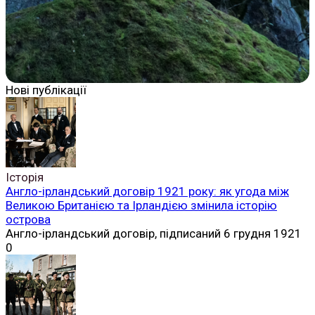
Нові публікації
Історія
Англо-ірландський договір 1921 року: як угода між
Великою Британією та Ірландією змінила історію
острова
Англо-ірландський договір, підписаний 6 грудня 1921
0