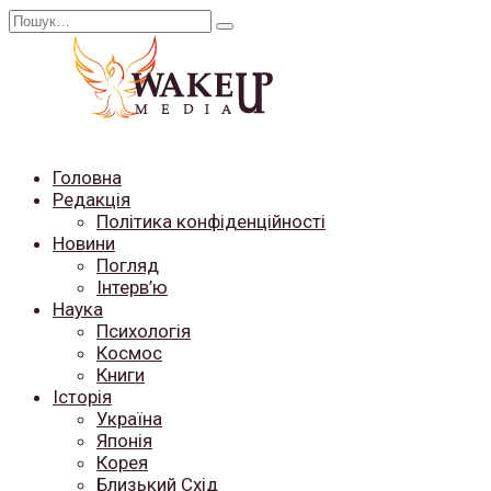
Перейти
Search
до
for:
вмісту
Головна
Редакція
Політика конфіденційності
Новини
Погляд
Інтерв’ю
Наука
Психологія
Космос
Книги
Історія
Україна
Японія
Корея
Близький Схід