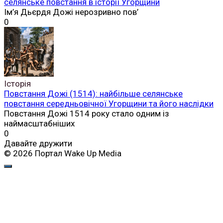
селянське повстання в історії Угорщини
Ім’я Дьєрдя Дожі нерозривно пов’
0
Історія
Повстання Дожі (1514): найбільше селянське
повстання середньовічної Угорщини та його наслідки
Повстання Дожі 1514 року стало одним із
наймасштабніших
0
Давайте дружити
© 2026 Портал Wake Up Media