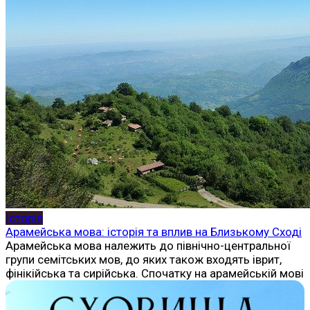
Історія
Арамейська мова: історія та вплив на Близькому Сході
Арамейська мова належить до північно-центральної
групи семітських мов, до яких також входять іврит,
фінікійська та сирійська. Спочатку на арамейській мові