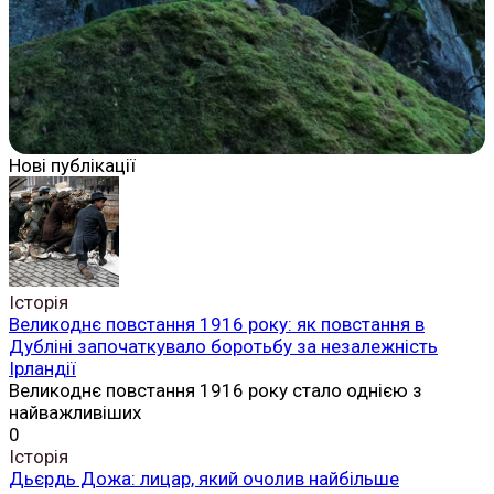
Нові публікації
Історія
Великоднє повстання 1916 року: як повстання в
Дубліні започаткувало боротьбу за незалежність
Ірландії
Великоднє повстання 1916 року стало однією з
найважливіших
0
Історія
Дьєрдь Дожа: лицар, який очолив найбільше