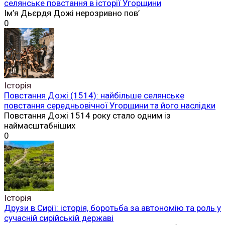
селянське повстання в історії Угорщини
Ім’я Дьєрдя Дожі нерозривно пов’
0
Історія
Повстання Дожі (1514): найбільше селянське
повстання середньовічної Угорщини та його наслідки
Повстання Дожі 1514 року стало одним із
наймасштабніших
0
Історія
Друзи в Сирії: історія, боротьба за автономію та роль у
сучасній сирійській державі