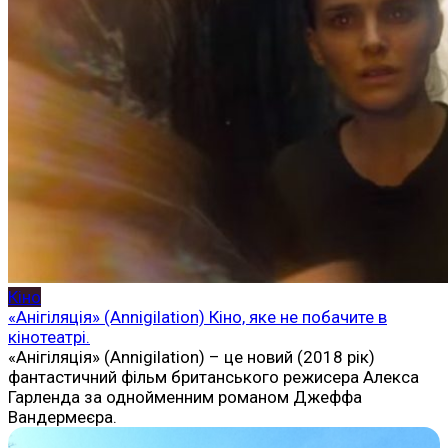
Кіно
«Анігіляція» (Annigilation) Кіно, яке не побачите в
кінотеатрі.
«Анігіляція» (Annigilation) – це новий (2018 рік)
фантастичний фільм британського режисера Алекса
Гарленда за однойменним романом Джеффа
Вандермеєра.