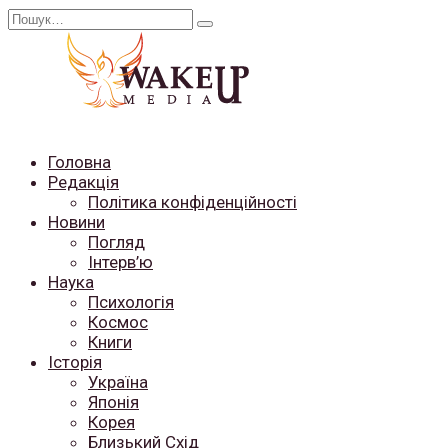
Перейти
Search
до
for:
вмісту
Головна
Редакція
Політика конфіденційності
Новини
Погляд
Інтерв’ю
Наука
Психологія
Космос
Книги
Історія
Україна
Японія
Корея
Близький Схід