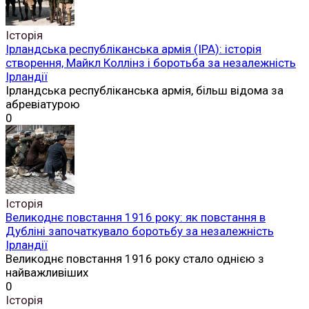
Історія
Ірландська республіканська армія (ІРА): історія
створення, Майкл Коллінз і боротьба за незалежність
Ірландії
Ірландська республіканська армія, більш відома за
абревіатурою
0
Історія
Великоднє повстання 1916 року: як повстання в
Дубліні започаткувало боротьбу за незалежність
Ірландії
Великоднє повстання 1916 року стало однією з
найважливіших
0
Історія