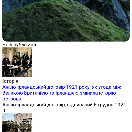
Нові публікації
Історія
Англо-ірландський договір 1921 року: як угода між
Великою Британією та Ірландією змінила історію
острова
Англо-ірландський договір, підписаний 6 грудня 1921
0