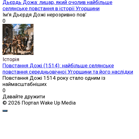
Дьєрдь Дожа: лицар, який очолив найбільше
селянське повстання в історії Угорщини
Ім’я Дьєрдя Дожі нерозривно пов’
0
Історія
Повстання Дожі (1514): найбільше селянське
повстання середньовічної Угорщини та його наслідки
Повстання Дожі 1514 року стало одним із
наймасштабніших
0
Давайте дружити
© 2026 Портал Wake Up Media