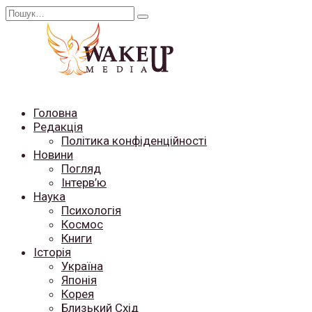
Перейти
Search
до
for:
вмісту
Головна
Редакція
Політика конфіденційності
Новини
Погляд
Інтерв’ю
Наука
Психологія
Космос
Книги
Історія
Україна
Японія
Корея
Близький Схід