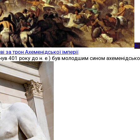
Іс
і за трон Ахеменідської імперії
нув 401 року до н. е.) був молодшим сином ахеменідського