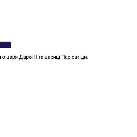
торія
 царя Дарія II та цариці Парісатіди.