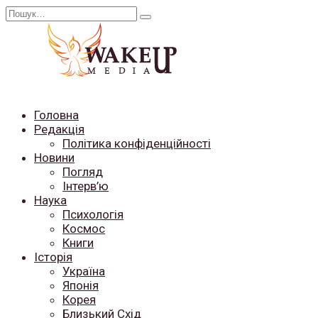
Перейти
Search
до
for:
вмісту
Головна
Редакція
Політика конфіденційності
Новини
Погляд
Інтерв’ю
Наука
Психологія
Космос
Книги
Історія
Україна
Японія
Корея
Близький Схід