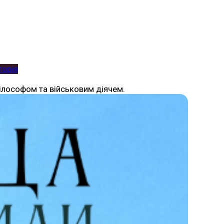
торія
філософом та військовим діячем.