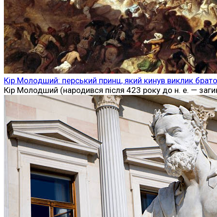
Кір Молодший: перський принц, який кинув виклик братов
Кір Молодший (народився після 423 року до н. е. — заги