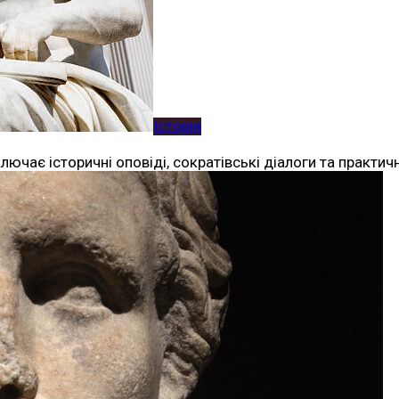
Історія
ючає історичні оповіді, сократівські діалоги та практич