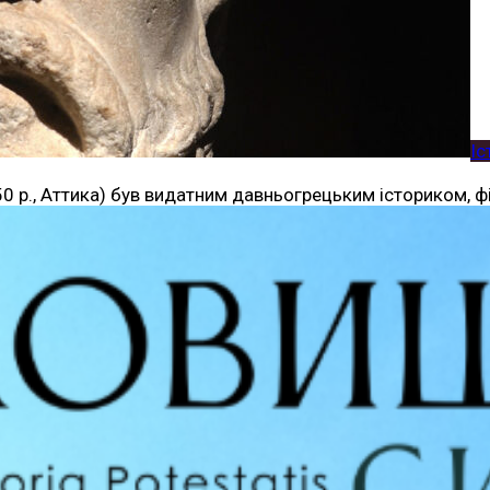
Іс
350 р., Аттика) був видатним давньогрецьким істориком, 