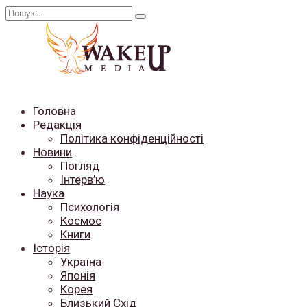
Перейти
Search
до
for:
вмісту
Головна
Редакція
Політика конфіденційності
Новини
Погляд
Інтерв’ю
Наука
Психологія
Космос
Книги
Історія
Україна
Японія
Корея
Близький Схід