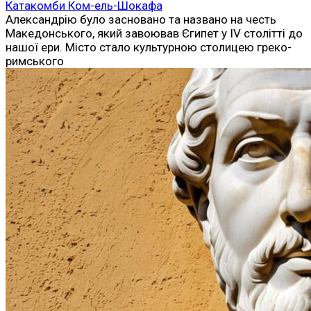
Катакомби Ком-ель-Шокафа
Александрію було засновано та названо на честь
Македонського, який завоював Єгипет у IV столітті до
нашої ери. Місто стало культурною столицею греко-
римського