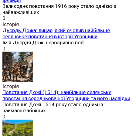
Великоднє повстання 1916 року стало однією з
найважливіших
0
Історія
Дьєрдь Дожа: лицар, який очолив найбільше
селянське повстання в історії Угорщини
Ім’я Дьєрдя Дожі нерозривно пов’
0
Історія
Повстання Дожі (1514): найбільше селянське
повстання середньовічної Угорщини та його наслідки
Повстання Дожі 1514 року стало одним із
наймасштабніших
0