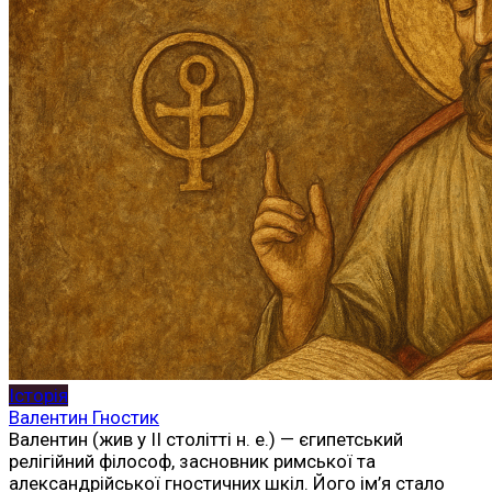
Історія
Валентин Гностик
Валентин (жив у II столітті н. е.) — єгипетський
релігійний філософ, засновник римської та
александрійської гностичних шкіл. Його ім’я стало