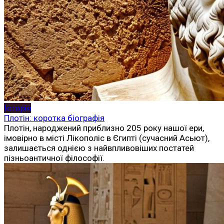
Історія
Плотін: коротка біографія
Плотін, народжений приблизно 205 року нашої ери,
імовірно в місті Лікополіс в Єгипті (сучасний Асьют),
залишається однією з найвпливовіших постатей
пізньоантичної філософії.