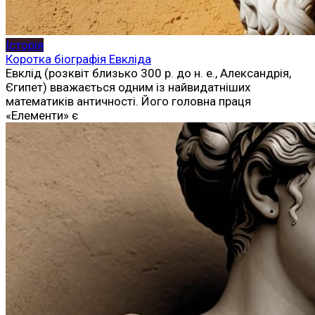
Історія
Коротка біографія Евкліда
Евклід (розквіт близько 300 р. до н. е., Александрія,
Єгипет) вважається одним із найвидатніших
математиків античності. Його головна праця
«Елементи» є