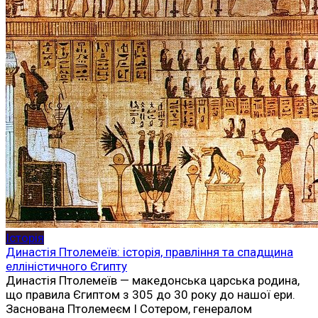
Історія
Династія Птолемеїв: історія, правління та спадщина
елліністичного Єгипту
Династія Птолемеїв — македонська царська родина,
що правила Єгиптом з 305 до 30 року до нашої ери.
Заснована Птолемеєм I Сотером, генералом