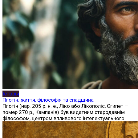
Історія
Плотін: життя, філософія та спадщина
Плотін (нар. 205 р. н. е., Ліко або Лікополіс, Єгипет —
помер 270 р., Кампанія) був видатним стародавнім
філософом, центром впливового інтелектуального