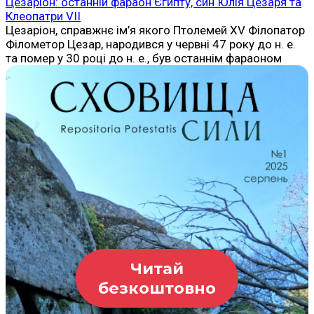
Цезаріон: останній фараон Єгипту, син Юлія Цезаря та
Клеопатри VII
Цезаріон, справжнє ім’я якого Птолемей XV Філопатор
Філометор Цезар, народився у червні 47 року до н. е.
та помер у 30 році до н. е., був останнім фараоном
Читай
безкоштовно