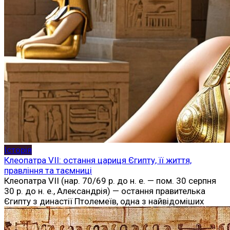
Історія
Клеопатра VII: остання цариця Єгипту, її життя,
правління та таємниці
Клеопатра VII (нар. 70/69 р. до н. е. — пом. 30 серпня
30 р. до н. е., Александрія) — остання правителька
Єгипту з династії Птолемеїв, одна з найвідоміших