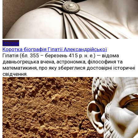
Історія
Коротка біографія Гіпатії Александрійської
Гіпатія (бл. 355 – березень 415 р. н. е.) — відома
давньогрецька вчена, астрономка, філософиня та
математикиня, про яку збереглися достовірні історичні
свідчення.