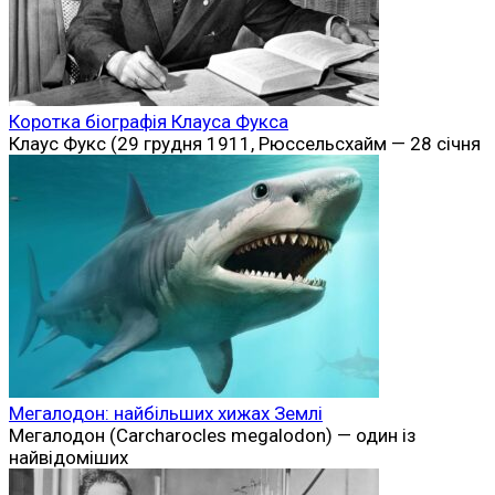
Коротка біографія Клауса Фукса
Клаус Фукс (29 грудня 1911, Рюссельсхайм — 28 січня
Мегалодон: найбільших хижах Землі
Мегалодон (Carcharocles megalodon) — один із
найвідоміших