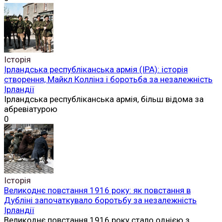
Історія
Ірландська республіканська армія (ІРА): історія
створення, Майкл Коллінз і боротьба за незалежність
Ірландії
Ірландська республіканська армія, більш відома за
абревіатурою
0
Історія
Великоднє повстання 1916 року: як повстання в
Дубліні започаткувало боротьбу за незалежність
Ірландії
Великоднє повстання 1916 року стало однією з