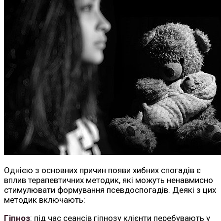
Однією з основних причин появи хибних спогадів є
вплив терапевтичних методик, які можуть ненавмисно
стимулювати формування псевдоспогадів. Деякі з цих
методик включають:
Гіпноз
: під час сеансів гіпнозу клієнти перебувають у