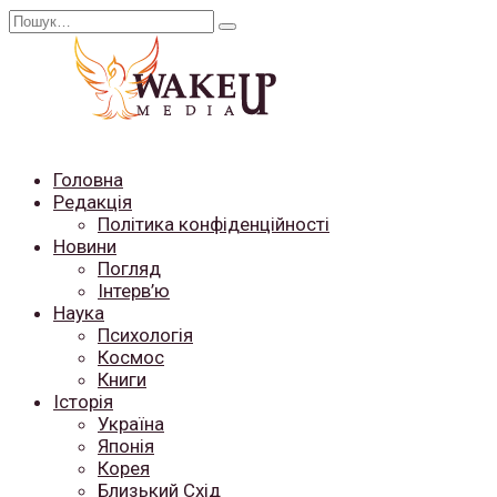
Перейти
Search
до
for:
вмісту
Головна
Редакція
Політика конфіденційності
Новини
Погляд
Інтерв’ю
Наука
Психологія
Космос
Книги
Історія
Україна
Японія
Корея
Близький Схід