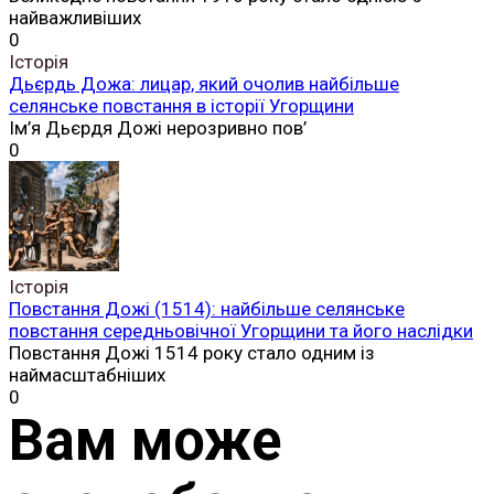
найважливіших
0
Історія
Дьєрдь Дожа: лицар, який очолив найбільше
селянське повстання в історії Угорщини
Ім’я Дьєрдя Дожі нерозривно пов’
0
Історія
Повстання Дожі (1514): найбільше селянське
повстання середньовічної Угорщини та його наслідки
Повстання Дожі 1514 року стало одним із
наймасштабніших
0
Вам може