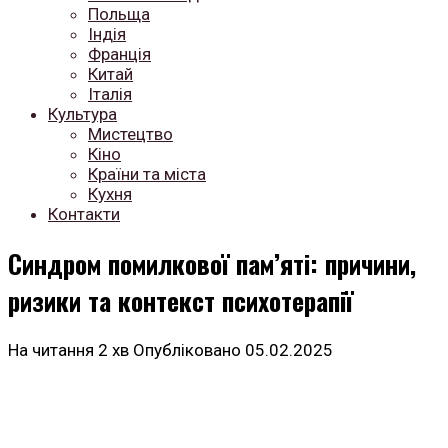
Польща
Індія
Франція
Китай
Італія
Культура
Мистецтво
Кіно
Країни та міста
Кухня
Контакти
Синдром помилкової пам’яті: причини,
ризики та контекст психотерапії
На читання
2 хв
Опубліковано
05.02.2025