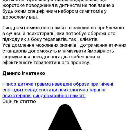
жорстоке поводження в дитинстві не пов’язане з
будь-яким специфічним набором симптомів у
дорослому віці.
Синдром помилкової пам’яті є важливою проблемою
в сучасній психотерапії, яка потребує обережного
підходу як з боку терапевтів, так і клієнтів.
Усвідомлення можливих ризиків і дотримання етичних
стандартів допоможуть мінімізувати ймовірність
формування псевдоспогадів і забезпечити
ефективність терапевтичного процесу.
Данило Ігнатенко
гіпноз
дитяча травма
наведені образи
пригнічені
спогади
псевдоспогади
психологічна терапія
психотерапія
синдром хибної пам’яті
Оцініть статтю