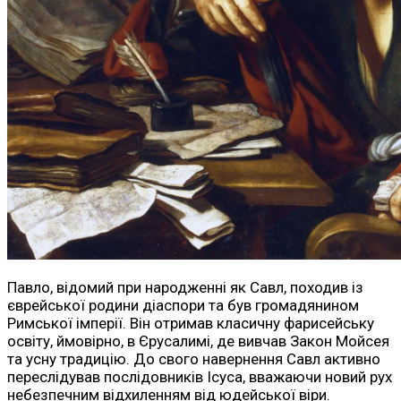
Павло, відомий при народженні як Савл, походив із
єврейської родини діаспори та був громадянином
Римської імперії. Він отримав класичну фарисейську
освіту, ймовірно, в Єрусалимі, де вивчав Закон Мойсея
та усну традицію. До свого навернення Савл активно
переслідував послідовників Ісуса, вважаючи новий рух
небезпечним відхиленням від юдейської віри.