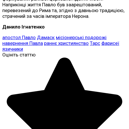
Наприкінці життя Павло був заарештований,
перевезений до Рима та, згідно з давньою традицією,
страчений за часів імператора Нерона.
Данило Ігнатенко
апостол Павло
Дамаск
місіонерські подорожі
навернення Павла
раннє християнство
Тарс
фарисеї
язичники
Оцініть статтю