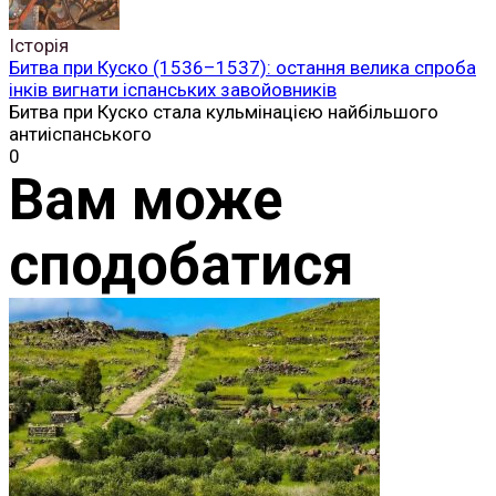
Історія
Битва при Куско (1536–1537): остання велика спроба
інків вигнати іспанських завойовників
Битва при Куско стала кульмінацією найбільшого
антиіспанського
0
Вам може
сподобатися