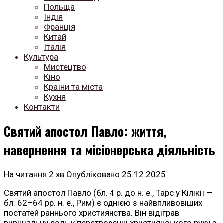
Польща
Індія
Франція
Китай
Італія
Культура
Мистецтво
Кіно
Країни та міста
Кухня
Контакти
Святий апостол Павло: життя,
навернення та місіонерська діяльність
На читання
2 хв
Опубліковано
25.12.2025
Святий апостол Павло (бл. 4 р. до н. е., Тарс у Кілікії —
бл. 62–64 рр. н. е., Рим) є однією з найвпливовіших
постатей раннього християнства. Він відіграв
вирішальну роль у перетворенні християнського руху з