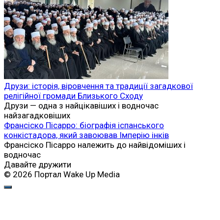
Друзи: історія, віровчення та традиції загадкової
релігійної громади Близького Сходу
Друзи — одна з найцікавіших і водночас
найзагадковіших
Франсіско Пісарро: біографія іспанського
конкістадора, який завоював Імперію інків
Франсіско Пісарро належить до найвідоміших і
водночас
Давайте дружити
© 2026 Портал Wake Up Media