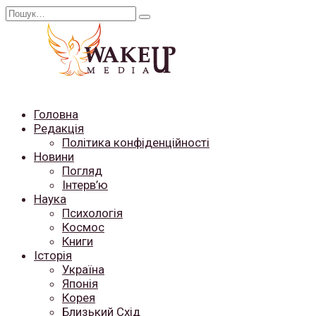
Перейти
Search
до
for:
вмісту
Головна
Редакція
Політика конфіденційності
Новини
Погляд
Інтерв’ю
Наука
Психологія
Космос
Книги
Історія
Україна
Японія
Корея
Близький Схід