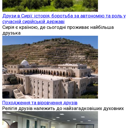
Друзи в Сирії: історія, боротьба за автономію та роль у
сучасній сирійській державі
Сирія є країною, де сьогодні проживає найбільша
друзька
Походження та віровчення друзів
Релігія друзів належить до найзагадковіших духовних