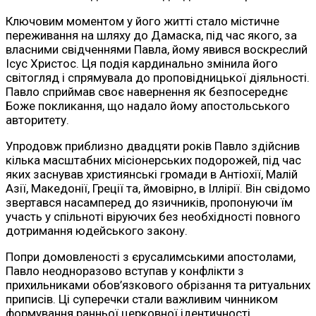
Ключовим моментом у його житті стало містичне
переживання на шляху до Дамаска, під час якого, за
власними свідченнями Павла, йому явився воскреслий
Ісус Христос. Ця подія кардинально змінила його
світогляд і спрямувала до проповідницької діяльності.
Павло сприймав своє навернення як безпосереднє
Боже покликання, що надало йому апостольського
авторитету.
Упродовж приблизно двадцяти років Павло здійснив
кілька масштабних місіонерських подорожей, під час
яких заснував християнські громади в Антіохії, Малій
Азії, Македонії, Греції та, ймовірно, в Іллірії. Він свідомо
звертався насамперед до язичників, пропонуючи їм
участь у спільноті віруючих без необхідності повного
дотримання юдейського закону.
Попри домовленості з єрусалимськими апостолами,
Павло неодноразово вступав у конфлікти з
прихильниками обов’язкового обрізання та ритуальних
приписів. Ці суперечки стали важливим чинником
формування ранньої церковної ідентичності.