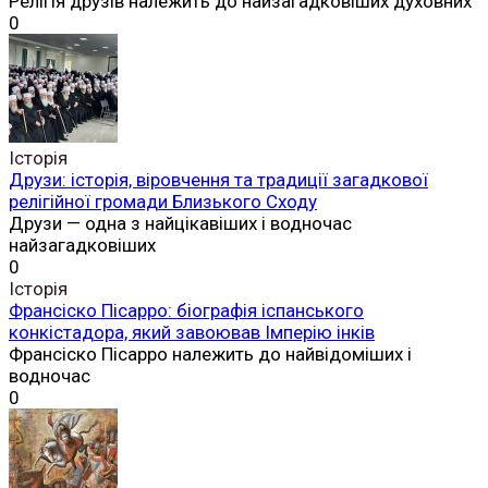
Релігія друзів належить до найзагадковіших духовних
0
Історія
Друзи: історія, віровчення та традиції загадкової
релігійної громади Близького Сходу
Друзи — одна з найцікавіших і водночас
найзагадковіших
0
Історія
Франсіско Пісарро: біографія іспанського
конкістадора, який завоював Імперію інків
Франсіско Пісарро належить до найвідоміших і
водночас
0