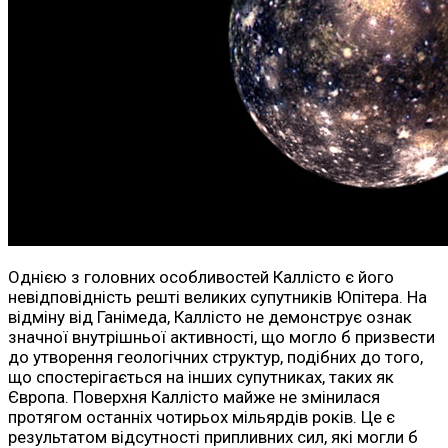
Однією з головних особливостей Каллісто є його
невідповідність решті великих супутників Юпітера. На
відміну від Ганімеда, Каллісто не демонструє ознак
значної внутрішньої активності, що могло б призвести
до утворення геологічних структур, подібних до того,
що спостерігається на інших супутниках, таких як
Європа. Поверхня Каллісто майже не змінилася
протягом останніх чотирьох мільярдів років. Це є
результатом відсутності припливних сил, які могли б