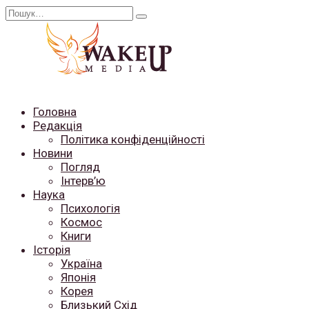
Перейти
Search
до
for:
вмісту
Головна
Редакція
Політика конфіденційності
Новини
Погляд
Інтерв’ю
Наука
Психологія
Космос
Книги
Історія
Україна
Японія
Корея
Близький Схід