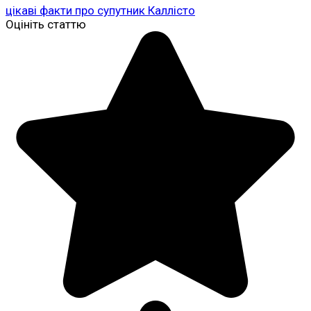
цікаві факти про супутник Каллісто
Оцініть статтю