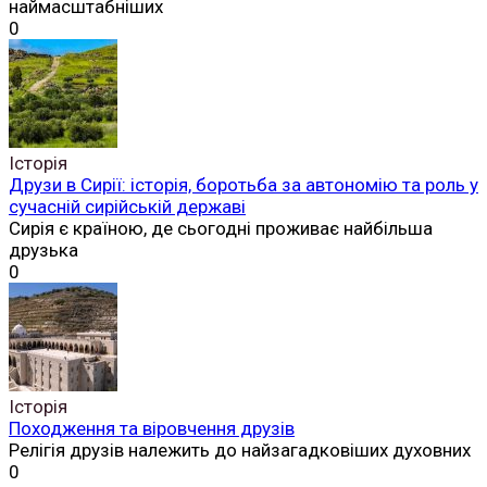
наймасштабніших
0
Історія
Друзи в Сирії: історія, боротьба за автономію та роль у
сучасній сирійській державі
Сирія є країною, де сьогодні проживає найбільша
друзька
0
Історія
Походження та віровчення друзів
Релігія друзів належить до найзагадковіших духовних
0