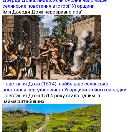
селянське повстання в історії Угорщини
Ім’я Дьєрдя Дожі нерозривно пов’
Повстання Дожі (1514): найбільше селянське
повстання середньовічної Угорщини та його наслідки
Повстання Дожі 1514 року стало одним із
наймасштабніших