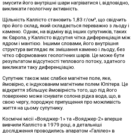
змусити його внутрішні шари нагріватися і, відповідно,
викликати геологічну активність.
Щільність Каллісто становить 1,83 г/см³, що свідчить
про його склад, який складається переважно з льоду і
каменю. Однак, на відміну від інших супутників, таких
як Європа, у Каллісто відсутня чітка диференціація між
ядром і мантією. Іншими словами, його внутрішня
структура виглядає як змішання каменю і льоду, без
чітко сформованих геологічних шарів. Це може бути
результатом відсутності теплового потоку, здатного
викликати таку диференціацію.
Супутник також має слабке магнітне поле, яке,
ймовірно, є індукованим магнітним полем Юпітера. Це
відкриття збільшує ймовірність того, що під його
поверхнею може існувати солона рідка вода, що, в
свою чергу, породжує припущення про можливість
життя на цьому супутнику.
Космічні місії «Вояджер-1» та «Вояджер-2» вперше
вивчили Каллісто в 1979 році, а детальніші
дослідження проводились апаратом «Галілео» в