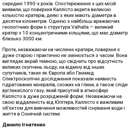
середині 1990-х років. Спостереження з цих місій
виявили, що поверхня Каллісто вкрита великою
кількістю кратерів, деякі з яких мають діаметри в
десятки кілометрів. Однією з найбільш вражаючих
геологічних форм є структура Valhalla — великий
кратер з 10 концентричними кільцями, що має діаметр
близько 3000 км.
Проте, незважаючи на численні кратери, поверхня є
дуже старою і практично не змінюється з часом. Вона
виглядає вкрай темною, що свідчить про відсутність
великих скупчень льоду, на відміну від інших
супутників, таких як Європа або Ганімед.
Спектроскопічні дослідження показали наявність
гідратованих мінералів, схожих на глини, а також сліди
вуглекислого газу, який присутній в атмосфері
Каллісто в дуже розрідженій формі. Незважаючи на
свою віддаленість від Юпітера, Каллісто є важливим
об’єктом для вивчення можливостей існування води і
життя в Сонячній системі.
Данило Ігнатенко