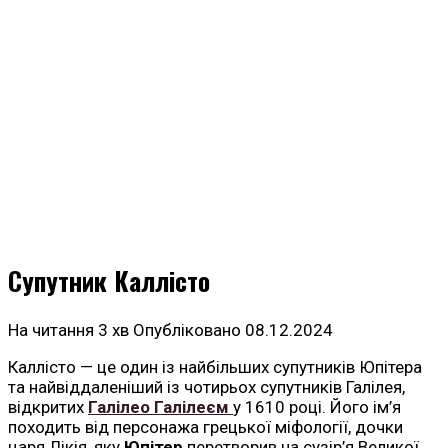
Супутник Каллісто
На читання
3 хв
Опубліковано
08.12.2024
Каллісто — це один із найбільших супутників Юпітера
та найвіддаленіший із чотирьох супутників Галілея,
відкритих
Галілео Галілеєм
у 1610 році. Його ім’я
походить від персонажа грецької міфології, дочки
царя Лікія, яку
Юпітер
перетворив на сузір’я Великої