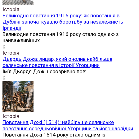
Історія
Великоднє повстання 1916 року: як повстання в
Дубліні започаткувало боротьбу за незалежність
Ірландії
Великоднє повстання 1916 року стало однією з
найважливіших
0
Історія
Дьєрдь Дожа: лицар, який очолив найбільше
селянське повстання в історії Угорщини
Ім’я Дьєрдя Дожі нерозривно пов’
0
Історія
Повстання Дожі (1514): найбільше селянське
повстання середньовічної Угорщини та його наслідки
Повстання Дожі 1514 року стало одним із