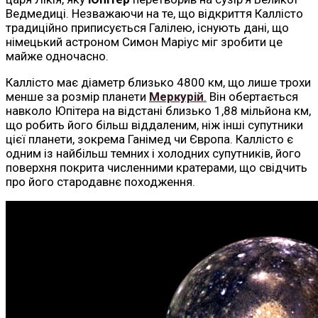
Ведмедиці. Незважаючи на те, що відкриття Каллісто
традиційно приписується Галілею, існують дані, що
німецький астроном Симон Маріус міг зробити це
майже одночасно.
Каллісто має діаметр близько 4800 км, що лише трохи
менше за розмір планети
Меркурій
.
Він обертається
навколо Юпітера на відстані близько 1,88 мільйона км,
що робить його більш віддаленим, ніж інші супутники
цієї планети, зокрема Ганімед чи Європа. Каллісто є
одним із найбільш темних і холодних супутників, його
поверхня покрита численними кратерами, що свідчить
про його стародавнє походження.