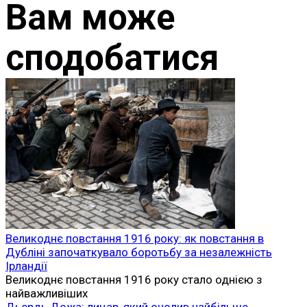
Вам може
сподобатися
Великоднє повстання 1916 року: як повстання в
Дубліні започаткувало боротьбу за незалежність
Ірландії
Великоднє повстання 1916 року стало однією з
найважливіших
Дьєрдь Дожа: лицар, який очолив найбільше