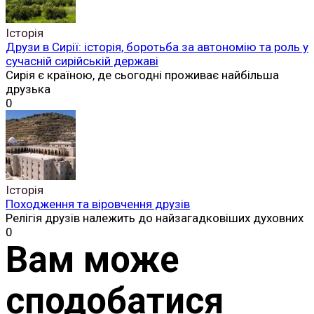
Історія
Друзи в Сирії: історія, боротьба за автономію та роль у
сучасній сирійській державі
Сирія є країною, де сьогодні проживає найбільша
друзька
0
Історія
Походження та віровчення друзів
Релігія друзів належить до найзагадковіших духовних
0
Вам може
сподобатися