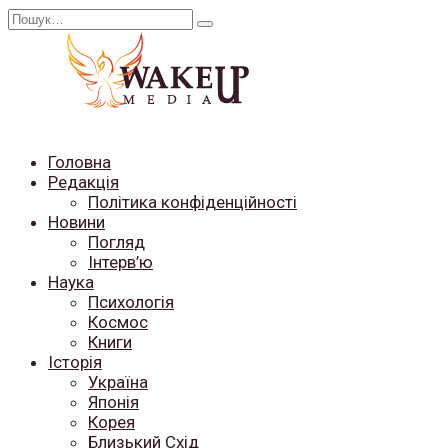
Перейти
Search
до
for:
вмісту
Головна
Редакція
Політика конфіденційності
Новини
Погляд
Інтерв’ю
Наука
Психологія
Космос
Книги
Історія
Україна
Японія
Корея
Близький Схід