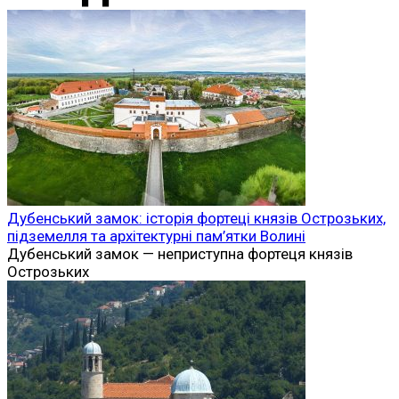
Дубенський замок: історія фортеці князів Острозьких,
підземелля та архітектурні пам’ятки Волині
Дубенський замок — неприступна фортеця князів
Острозьких