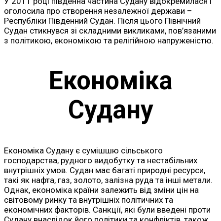
У 2011 році південна частина Судану відокремилася і
оголосила про створення незалежної держави –
Республіки Південний Судан. Після цього Північний
Судан стикнувся зі складними викликами, пов’язаними
з політикою, економікою та релігійною напруженістю.
Економіка
Судану
Економіка Судану є сумішшю сільського
господарства, рудного видобутку та нестабільних
внутрішніх умов. Судан має багаті природні ресурси,
такі як нафта, газ, золото, залізна руда та інші метали.
Однак, економіка країни залежить від зміни цін на
світовому ринку та внутрішніх політичних та
економічних факторів. Санкції, які були введені проти
Судану внаслідок його політики та конфліктів, також