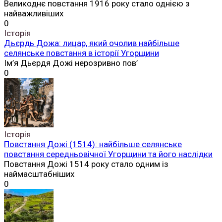
Великоднє повстання 1916 року стало однією з
найважливіших
0
Історія
Дьєрдь Дожа: лицар, який очолив найбільше
селянське повстання в історії Угорщини
Ім’я Дьєрдя Дожі нерозривно пов’
0
Історія
Повстання Дожі (1514): найбільше селянське
повстання середньовічної Угорщини та його наслідки
Повстання Дожі 1514 року стало одним із
наймасштабніших
0