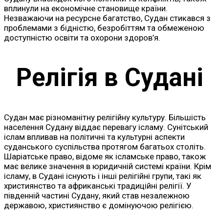
вплинули на економічне становище країни.
Незважаючи на ресурсне багатство, Судан стикався з
проблемами з бідністю, безробіттям та обмеженою
доступністю освіти та охорони здоров’я.
Релігія в Судані
Судан має різноманітну релігійну культуру. Більшість
населення Судану віддає перевагу ісламу. Сунітський
іслам впливав на політичні та культурні аспекти
суданського суспільства протягом багатьох століть.
Шаріатське право, відоме як ісламське право, також
має велике значення в юридичній системі країни. Крім
ісламу, в Судані існують і інші релігійні групи, такі як
християнство та африканські традиційні релігії. У
південній частині Судану, який став незалежною
державою, християнство є домінуючою релігією.