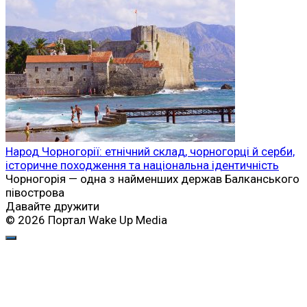
Народ Чорногорії: етнічний склад, чорногорці й серби,
історичне походження та національна ідентичність
Чорногорія — одна з найменших держав Балканського
півострова
Давайте дружити
© 2026 Портал Wake Up Media