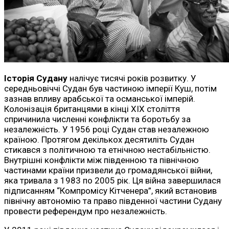
Історія Судану
налічує тисячі років розвитку. У
середньовіччі Судан був частиною імперії Куш, потім
зазнав впливу арабської та османської імперій.
Колонізація британцями в кінці XIX століття
спричинила численні конфлікти та боротьбу за
незалежність. У 1956 році Судан став незалежною
країною. Протягом декількох десятиліть Судан
стикався з політичною та етнічною нестабільністю.
Внутрішні конфлікти між південною та північною
частинами країни призвели до громадянської війни,
яка тривала з 1983 по 2005 рік. Ця війна завершилася
підписанням “Компромісу Кітченера”, який встановив
північну автономію та право південної частини Судану
провести референдум про незалежність.