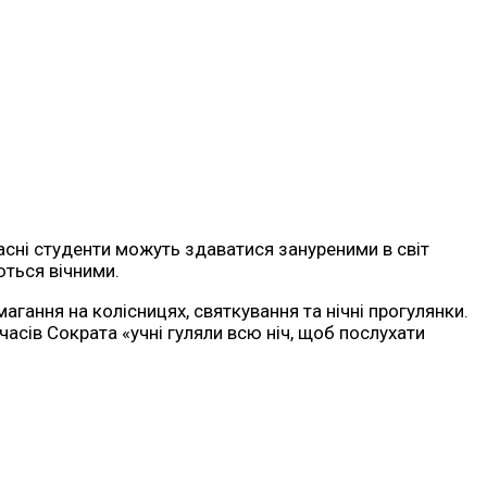
асні студенти можуть здаватися зануреними в світ
ються вічними.
магання на колісницях, святкування та нічні прогулянки.
 часів Сократа «учні гуляли всю ніч, щоб послухати