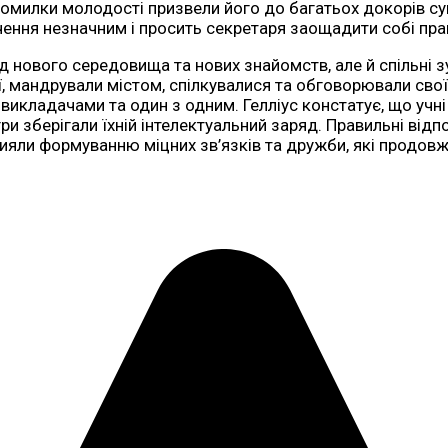
помилки молодості призвели його до багатьох докорів сум
чення незначним і просить секретаря заощадити собі пра
д нового середовища та нових знайомств, але й спільні зу
ії, мандрували містом, спілкувалися та обговорювали свої
 викладачами та один з одним. Гелліус констатує, що учн
гри зберігали їхній інтелектуальний заряд. Правильні відп
рияли формуванню міцних зв’язків та дружби, які продовж