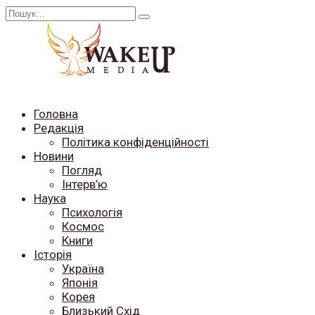
Перейти
Search
до
for:
вмісту
Головна
Редакція
Політика конфіденційності
Новини
Погляд
Інтерв’ю
Наука
Психологія
Космос
Книги
Історія
Україна
Японія
Корея
Близький Схід