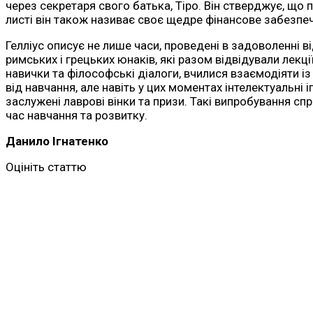
через секретаря свого батька, Тіро. Він стверджує, що 
листі він також називає своє щедре фінансове забезпе
Гелліус описує не лише часи, проведені в задоволенні ві
римських і грецьких юнаків, які разом відвідували лекц
навички та філософські діалоги, вчилися взаємодіяти із
від навчання, але навіть у цих моментах інтелектуальні і
заслужені лаврові вінки та призи. Такі випробування сп
час навчання та розвитку.
Данило Ігнатенко
Оцініть статтю