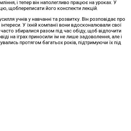
ління, і тепер він наполегливо працює на уроках. У
цю, щобпереписати його конспекти лекцій.
силля учнів у навчанні та розвитку. Він розповідає про
 інтереси. У їхній компанії вони вдосконалювали свої
і часто збиралися разом під час обіду, щоб відпочити
овіді на іграх приносили їм не лише задоволення, але і
увались протягом багатьох років, підтримуючи їх під