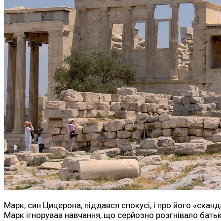
Марк, син Цицерона, піддався спокусі, і про його «ска
Марк ігнорував навчання, що серйозно розгнівало бать