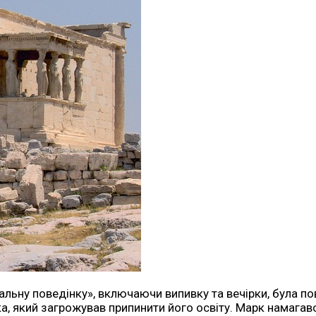
ндальну поведінку», включаючи випивку та вечірки, була
ка, який загрожував припинити його освіту. Марк намага