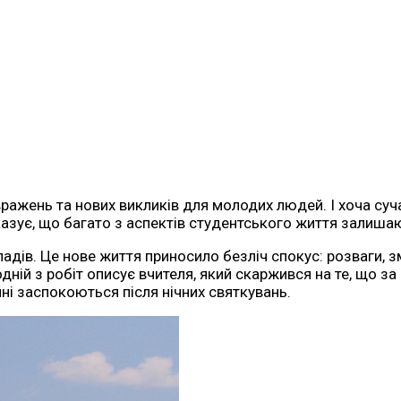
ажень та нових викликів для молодих людей. І хоча суч
оказує, що багато з аспектів студентського життя залиша
ладів. Це нове життя приносило безліч спокус: розваги, з
одній з робіт описує вчителя, який скаржився на те, що за
чні заспокоються після нічних святкувань.