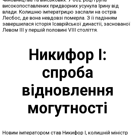
високопоставлених придворних усунула Ірину від
влади. Колишню імператрицю заслали на острів
Лесбос, де вона невдовзі померла. З її падінням
завершилася історія Ісаврійської династії, заснованої
Левом III у першій половині VIII століття.
Никифор I:
спроба
відновлення
могутності
Новим імператором став Никифор I, колишній міністр