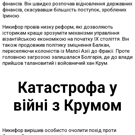
фінансів. Він швидко розпочав відновлення державних
фінансів, скасувавши більшість поступок, зроблених
Іриною.
Никифор провів низку реформ, які дозволяють
історикам краще зрозуміти механізми управління
візантійською економікою на початку IX століття. Він
також продовжив політику зміцнення Балкан,
переселяючи колоністів із Малої Азії до Фракії. Проте
головною загрозою залишалася Болгарія, де до влади
прийшов талановитий і войовничий хан Крум.
Катастрофа у
війні з Крумом
Никифор вирішив особисто очолити похід проти