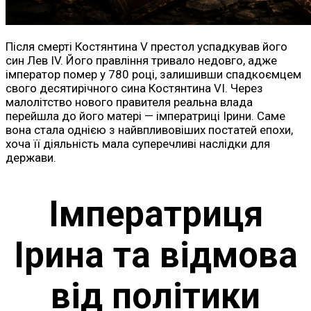
Після смерті Костянтина V престол успадкував його
син Лев IV. Його правління тривало недовго, адже
імператор помер у 780 році, залишивши спадкоємцем
свого десятирічного сина Костянтина VI. Через
малолітство нового правителя реальна влада
перейшла до його матері — імператриці Ірини. Саме
вона стала однією з найвпливовіших постатей епохи,
хоча її діяльність мала суперечливі наслідки для
держави.
Імператриця
Ірина та відмова
від політики