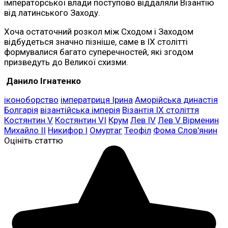
імператорської влади поступово віддаляли Візантію
від латинського Заходу.
Хоча остаточний розкол між Сходом і Заходом
відбудеться значно пізніше, саме в IX столітті
формувалися багато суперечностей, які згодом
призведуть до Великої схизми.
Данило Ігнатенко
іконоборство
імператриця Ірина
Аморійська династія
Болгарія
візантійська імперія
Візантія IX століття
Костянтин V
Костянтин VI
Крум
Лев IV
Лев V Вірменин
Михайло II
Никифор I
Омуртаг
Теофіл
Фома Слов'янин
Оцініть статтю