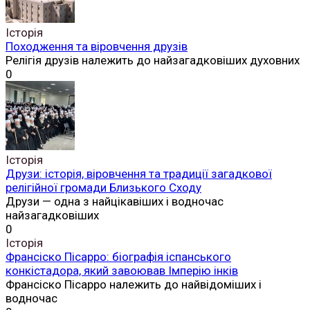
Історія
Походження та віровчення друзів
Релігія друзів належить до найзагадковіших духовних
0
Історія
Друзи: історія, віровчення та традиції загадкової
релігійної громади Близького Сходу
Друзи — одна з найцікавіших і водночас
найзагадковіших
0
Історія
Франсіско Пісарро: біографія іспанського
конкістадора, який завоював Імперію інків
Франсіско Пісарро належить до найвідоміших і
водночас