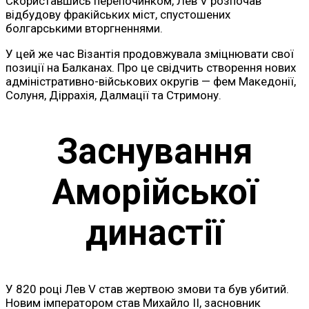
Скориставшись перепочинком, Лев V розпочав
відбудову фракійських міст, спустошених
болгарськими вторгненнями.
У цей же час Візантія продовжувала зміцнювати свої
позиції на Балканах. Про це свідчить створення нових
адміністративно-військових округів — фем Македонії,
Солуня, Діррахія, Далмації та Стримону.
Заснування
Аморійської
династії
У 820 році Лев V став жертвою змови та був убитий.
Новим імператором став Михайло II, засновник