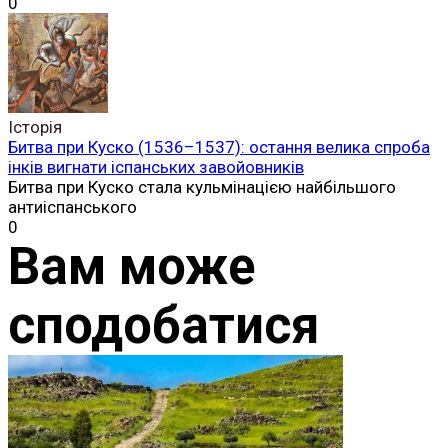
0
Історія
Битва при Куско (1536–1537): остання велика спроба
інків вигнати іспанських завойовників
Битва при Куско стала кульмінацією найбільшого
антиіспанського
0
Вам може
сподобатися