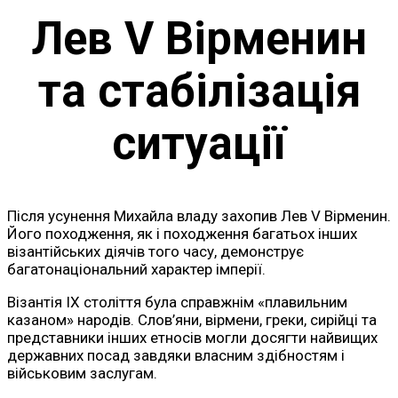
Лев V Вірменин
та стабілізація
ситуації
Після усунення Михайла владу захопив Лев V Вірменин.
Його походження, як і походження багатьох інших
візантійських діячів того часу, демонструє
багатонаціональний характер імперії.
Візантія IX століття була справжнім «плавильним
казаном» народів. Слов’яни, вірмени, греки, сирійці та
представники інших етносів могли досягти найвищих
державних посад завдяки власним здібностям і
військовим заслугам.