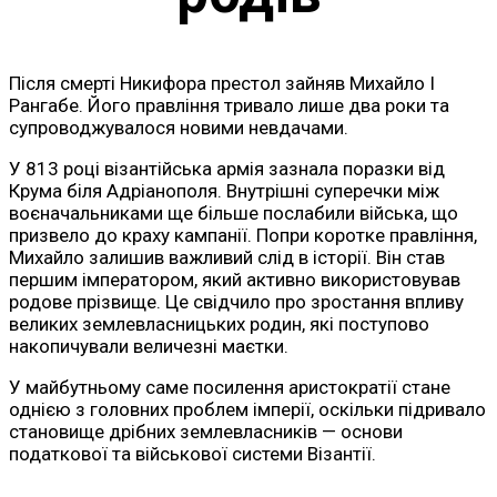
Після смерті Никифора престол зайняв Михайло I
Рангабе. Його правління тривало лише два роки та
супроводжувалося новими невдачами.
У 813 році візантійська армія зазнала поразки від
Крума біля Адріанополя. Внутрішні суперечки між
воєначальниками ще більше послабили війська, що
призвело до краху кампанії. Попри коротке правління,
Михайло залишив важливий слід в історії. Він став
першим імператором, який активно використовував
родове прізвище. Це свідчило про зростання впливу
великих землевласницьких родин, які поступово
накопичували величезні маєтки.
У майбутньому саме посилення аристократії стане
однією з головних проблем імперії, оскільки підривало
становище дрібних землевласників — основи
податкової та військової системи Візантії.