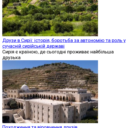
Друзи в Сирії: історія, боротьба за автономію та роль у
сучасній сирійській державі
Сирія є країною, де сьогодні проживає найбільша
друзька
Походження та віровчення друзів