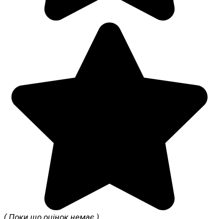
( Поки що оцінок немає )