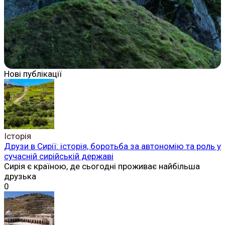
Нові публікації
Історія
Друзи в Сирії: історія, боротьба за автономію та роль у
сучасній сирійській державі
Сирія є країною, де сьогодні проживає найбільша
друзька
0