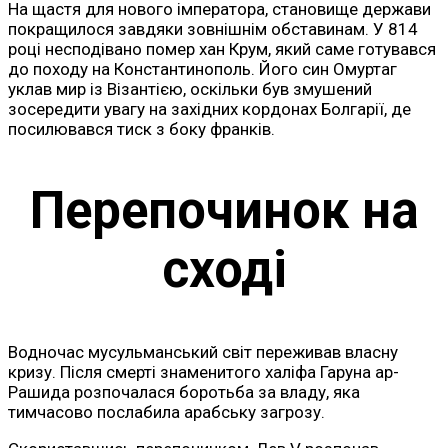
На щастя для нового імператора, становище держави
покращилося завдяки зовнішнім обставинам. У 814
році несподівано помер хан Крум, який саме готувався
до походу на Константинополь. Його син Омуртаг
уклав мир із Візантією, оскільки був змушений
зосередити увагу на західних кордонах Болгарії, де
посилювався тиск з боку франків.
Перепочинок на
сході
Водночас мусульманський світ переживав власну
кризу. Після смерті знаменитого халіфа Гаруна ар-
Рашида розпочалася боротьба за владу, яка
тимчасово послабила арабську загрозу.