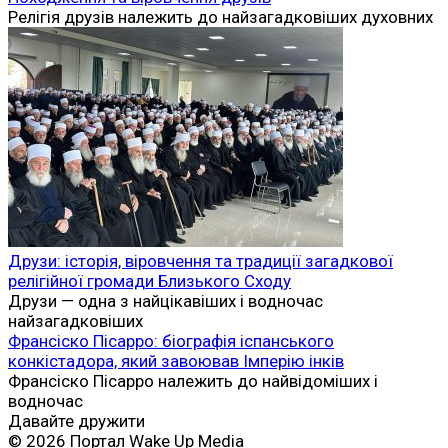
Релігія друзів належить до найзагадковіших духовних
Друзи: історія, віровчення та традиції загадкової
релігійної громади Близького Сходу
Друзи — одна з найцікавіших і водночас
найзагадковіших
Франсіско Пісарро: біографія іспанського
конкістадора, який завоював Імперію інків
Франсіско Пісарро належить до найвідоміших і
водночас
Давайте дружити
© 2026 Портал Wake Up Media