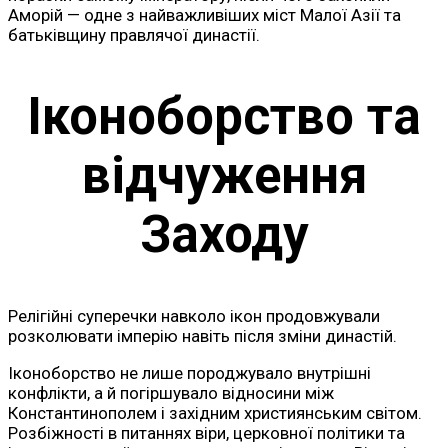
Аморій — одне з найважливіших міст Малої Азії та
батьківщину правлячої династії.
Іконоборство та
відчуження
Заходу
Релігійні суперечки навколо ікон продовжували
розколювати імперію навіть після зміни династій.
Іконоборство не лише породжувало внутрішні
конфлікти, а й погіршувало відносини між
Константинополем і західним християнським світом.
Розбіжності в питаннях віри, церковної політики та