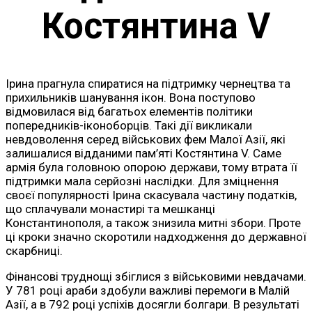
Костянтина V
Ірина прагнула спиратися на підтримку чернецтва та
прихильників шанування ікон. Вона поступово
відмовилася від багатьох елементів політики
попередників-іконоборців. Такі дії викликали
невдоволення серед військових фем Малої Азії, які
залишалися відданими пам’яті Костянтина V. Саме
армія була головною опорою держави, тому втрата її
підтримки мала серйозні наслідки. Для зміцнення
своєї популярності Ірина скасувала частину податків,
що сплачували монастирі та мешканці
Константинополя, а також знизила митні збори. Проте
ці кроки значно скоротили надходження до державної
скарбниці.
Фінансові труднощі збіглися з військовими невдачами.
У 781 році араби здобули важливі перемоги в Малій
Азії, а в 792 році успіхів досягли болгари. В результаті