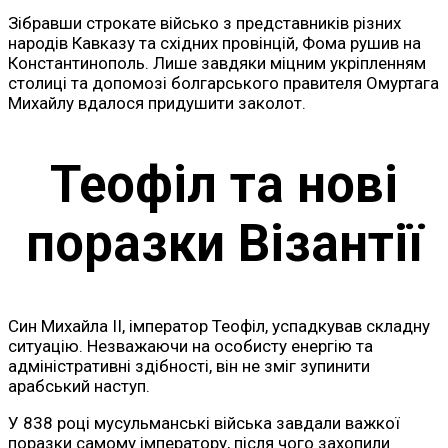
Зібравши строкате військо з представників різних
народів Кавказу та східних провінцій, Фома рушив на
Константинополь. Лише завдяки міцним укріпленням
столиці та допомозі болгарського правителя Омуртага
Михайлу вдалося придушити заколот.
Теофіл та нові
поразки Візантії
Син Михайла II, імператор Теофіл, успадкував складну
ситуацію. Незважаючи на особисту енергію та
адміністративні здібності, він не зміг зупинити
арабський наступ.
У 838 році мусульманські війська завдали важкої
поразки самому імператору, після чого захопили