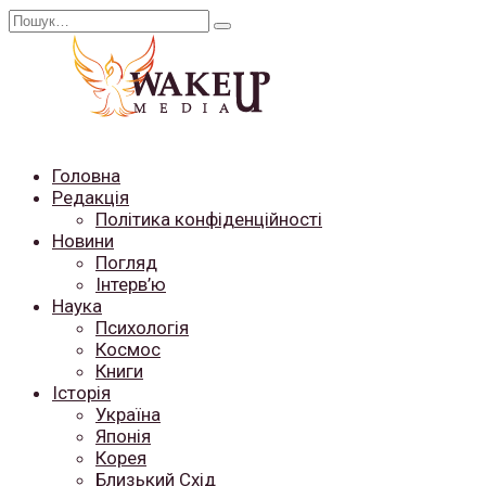
Перейти
Search
до
for:
вмісту
Головна
Редакція
Політика конфіденційності
Новини
Погляд
Інтерв’ю
Наука
Психологія
Космос
Книги
Історія
Україна
Японія
Корея
Близький Схід