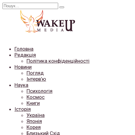
Перейти
Search
до
for:
вмісту
Головна
Редакція
Політика конфіденційності
Новини
Погляд
Інтерв’ю
Наука
Психологія
Космос
Книги
Історія
Україна
Японія
Корея
Близький Схід