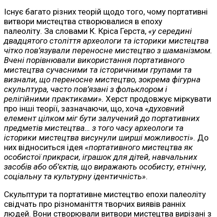
Існує багато різних теорій щодо того, чому портативні
витвори мистецтва створювалися в епоху
палеоліту. За словами К. Кріса Герста,
«у середині
двадцятого століття археологи та історики мистецтва
чітко пов’язували переносне мистецтво з шаманізмом.
Вчені порівнювали використання портативного
мистецтва сучасними та історичними групами та
визнали, що переносне мистецтво, зокрема фігурна
скульптура, часто пов’язані з фольклором і
релігійними практиками».
Херст продовжує міркувати
про інші теорії, зазначаючи, що, хоча
«духовний
елемент цілком міг бути залучений до портативних
предметів мистецтва… з того часу археологи та
історики мистецтва висунули ширші можливості»
. До
них відноситься ідея
«портативного мистецтва як
особистої прикраси, іграшок для дітей, навчальних
засобів або об’єктів, що виражають особисту, етнічну,
соціальну та культурну ідентичність»
.
Скульптури та портативне мистецтво епохи палеоліту
свідчать про різноманіття творчих виявів ранніх
людей. Вони створювали витвори мистецтва вирізані з