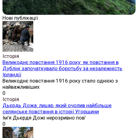
Нові публікації
Історія
Великоднє повстання 1916 року: як повстання в
Дубліні започаткувало боротьбу за незалежність
Ірландії
Великоднє повстання 1916 року стало однією з
найважливіших
0
Історія
Дьєрдь Дожа: лицар, який очолив найбільше
селянське повстання в історії Угорщини
Ім’я Дьєрдя Дожі нерозривно пов’
0