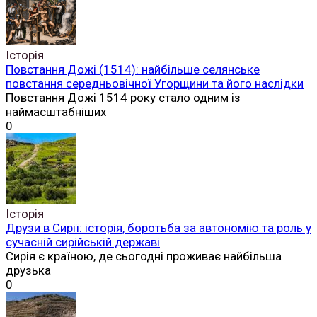
Історія
Повстання Дожі (1514): найбільше селянське
повстання середньовічної Угорщини та його наслідки
Повстання Дожі 1514 року стало одним із
наймасштабніших
0
Історія
Друзи в Сирії: історія, боротьба за автономію та роль у
сучасній сирійській державі
Сирія є країною, де сьогодні проживає найбільша
друзька
0