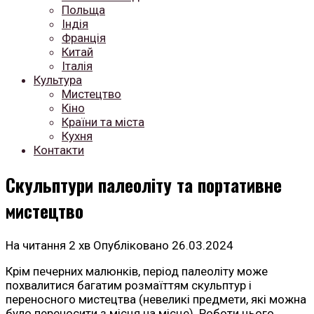
Польща
Індія
Франція
Китай
Італія
Культура
Мистецтво
Кіно
Країни та міста
Кухня
Контакти
Скульптури палеоліту та портативне
мистецтво
На читання
2 хв
Опубліковано
26.03.2024
Крім печерних малюнків, період палеоліту може
похвалитися багатим розмаїттям скульптур і
переносного мистецтва (невеликі предмети, які можна
було переносити з місця на місце). Роботи цього