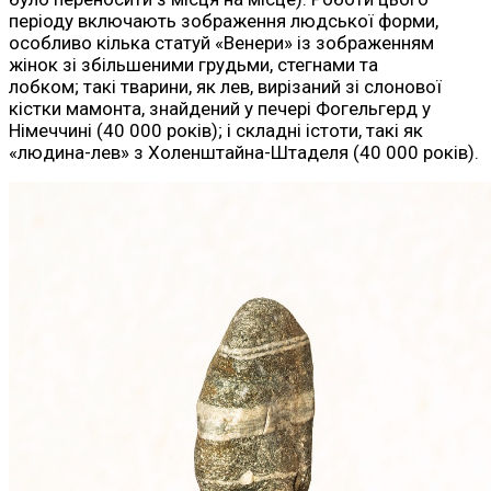
періоду включають зображення людської форми,
особливо кілька статуй «Венери» із зображенням
жінок зі збільшеними грудьми, стегнами та
лобком; такі тварини, як лев, вирізаний зі слонової
кістки мамонта, знайдений у печері Фогельгерд у
Німеччині (40 000 років); і складні істоти, такі як
«людина-лев» з Холенштайна-Штаделя (40 000 років).