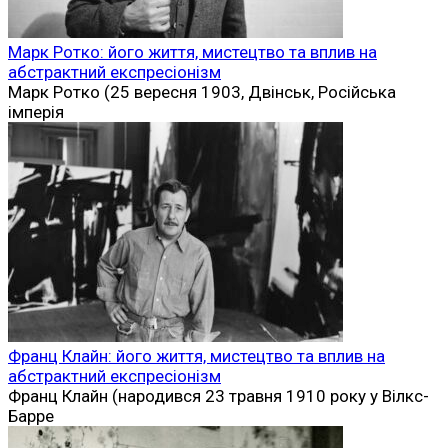
Марк Ротко: його життя, мистецтво та вплив на
абстрактний експресіонізм
Марк Ротко (25 вересня 1903, Двінськ, Російська
імперія
Франц Клайн: його життя, мистецтво та вплив на
абстрактний експресіонізм
Франц Клайн (народився 23 травня 1910 року у Вілкс-
Барре