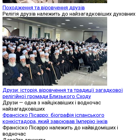
Походження та віровчення друзів
Релігія друзів належить до найзагадковіших духовних
Друзи: історія, віровчення та традиції загадкової
релігійної громади Близького Сходу
Друзи — одна з найцікавіших і водночас
найзагадковіших
Франсіско Пісарро: біографія іспанського
конкістадора, який завоював Імперію інків
Франсіско Пісарро належить до найвідоміших і
водночас