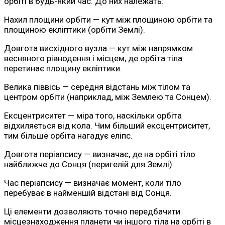
орбіті в будь-який час. До них належать:
Нахил площини орбіти — кут між площиною орбіти та
площиною екліптики (орбіти Землі).
Довгота висхідного вузла — кут між напрямком
весняного рівнодення і місцем, де орбіта тіла
перетинає площину екліптики.
Велика піввісь — середня відстань між тілом та
центром орбіти (наприклад, між Землею та Сонцем).
Ексцентриситет — міра того, наскільки орбіта
відхиляється від кола. Чим більший ексцентриситет,
тим більше орбіта нагадує еліпс.
Довгота періапсису — визначає, де на орбіті тіло
найближче до Сонця (перигелій для Землі).
Час періапсису — визначає момент, коли тіло
перебуває в найменшій відстані від Сонця.
Ці елементи дозволяють точно передбачити
місцезнаходження планети чи іншого тіла на орбіті в