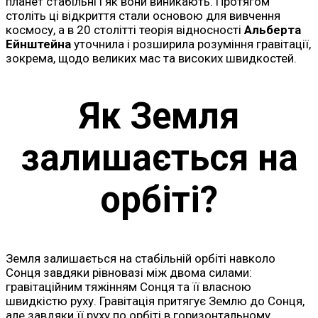
планет стабільні і як вони виникають. Протягом
століть ці відкриття стали основою для вивчення
космосу, а в 20 столітті теорія відносності
Альберта
Ейнштейна
уточнила і розширила розуміння гравітації,
зокрема, щодо великих мас та високих швидкостей.
Як Земля
залишається на
орбіті?
Земля залишається на стабільній орбіті навколо
Сонця завдяки рівновазі між двома силами:
гравітаційним тяжінням Сонця та її власною
швидкістю руху. Гравітація притягує Землю до Сонця,
але завдяки її руху по орбіті в горизонтальному