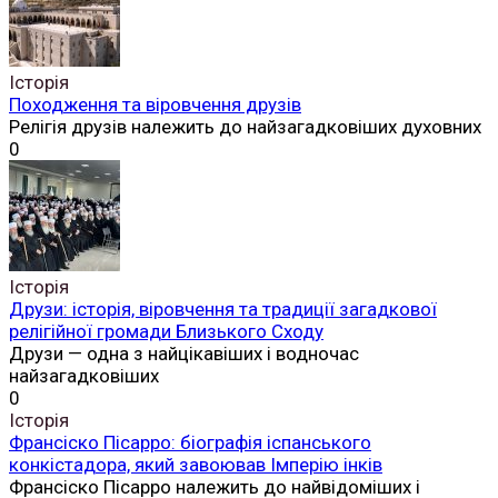
Історія
Походження та віровчення друзів
Релігія друзів належить до найзагадковіших духовних
0
Історія
Друзи: історія, віровчення та традиції загадкової
релігійної громади Близького Сходу
Друзи — одна з найцікавіших і водночас
найзагадковіших
0
Історія
Франсіско Пісарро: біографія іспанського
конкістадора, який завоював Імперію інків
Франсіско Пісарро належить до найвідоміших і