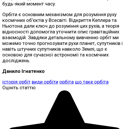
будь-який момент часу.
Орбіти є основним механізмом для розуміння руху
космічних об’єктів у Всесвіті. Відкриття Кеплера та
Ньютона дали ключ до розуміння цих рухів, а теорія
відносності допомогла уточнити опис гравітаційних
взаємодій. Завдяки детальному вивченню орбіт ми
можемо точно прогнозувати рухи планет, супутників і
навіть штучних супутників навколо Землі, що є
основою для сучасної астрономії та космічних
досліджень.
Данило Ігнатенко
історія орбіт
види орбіти
орбіта
що таке орбіта
Оцініть статтю