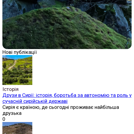
Нові публікації
Історія
Друзи в Сирії: історія, боротьба за автономію та роль у
сучасній сирійській державі
Сирія є країною, де сьогодні проживає найбільша
друзька
0