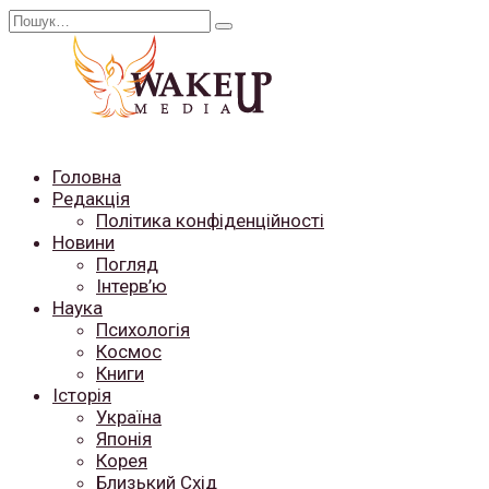
Перейти
Search
до
for:
вмісту
Головна
Редакція
Політика конфіденційності
Новини
Погляд
Інтерв’ю
Наука
Психологія
Космос
Книги
Історія
Україна
Японія
Корея
Близький Схід