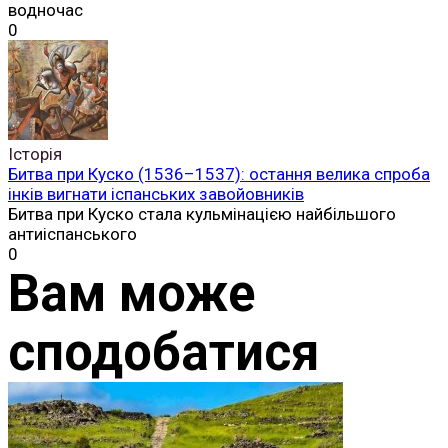
водночас
0
Історія
Битва при Куско (1536–1537): остання велика спроба
інків вигнати іспанських завойовників
Битва при Куско стала кульмінацією найбільшого
антиіспанського
0
Вам може
сподобатися