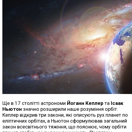
Ще в 17 столітті астрономи
Йоганн Кеплер
та
Ісаак
Ньютон
значно розширили наше розуміння орбіт.
Кеплер відкрив три закони, які описують рух планет по
еліптичних орбітах, а Ньютон сформулював загальний
закон всесвітнього тяжіння, що пояснює, чому орбіти