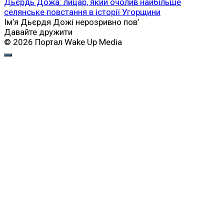
Ірландська республіканська армія (ІРА): історія
створення, Майкл Коллінз і боротьба за незалежність
Ірландії
Ірландська республіканська армія, більш відома за
абревіатурою