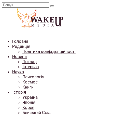
Перейти
Search
до
for:
вмісту
Головна
Редакція
Політика конфіденційності
Новини
Погляд
Інтерв’ю
Наука
Психологія
Космос
Книги
Історія
Україна
Японія
Корея
Близький Схід