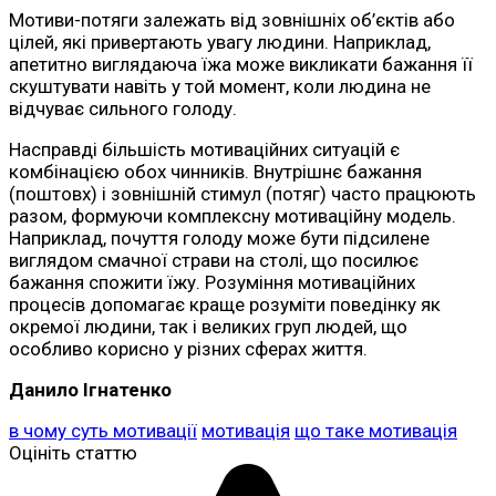
Мотиви-потяги залежать від зовнішніх об’єктів або
цілей, які привертають увагу людини. Наприклад,
апетитно виглядаюча їжа може викликати бажання її
скуштувати навіть у той момент, коли людина не
відчуває сильного голоду.
Насправді більшість мотиваційних ситуацій є
комбінацією обох чинників. Внутрішнє бажання
(поштовх) і зовнішній стимул (потяг) часто працюють
разом, формуючи комплексну мотиваційну модель.
Наприклад, почуття голоду може бути підсилене
виглядом смачної страви на столі, що посилює
бажання спожити їжу. Розуміння мотиваційних
процесів допомагає краще розуміти поведінку як
окремої людини, так і великих груп людей, що
особливо корисно у різних сферах життя.
Данило Ігнатенко
в чому суть мотивації
мотивація
що таке мотивація
Оцініть статтю