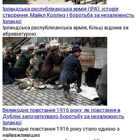
Вам може
сподобатися
Англо-ірландський договір 1921 року: як угода між
Великою Британією та Ірландією змінила історію
острова
Англо-ірландський договір, підписаний 6 грудня 1921