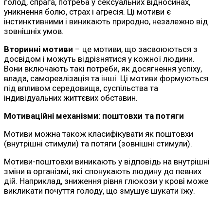
голод, спрага, потреба у сексуальних відносинах,
уникнення болю, страх і агресія. Ці мотиви є
інстинктивними і виникають природно, незалежно від
зовнішніх умов.
Вторинні мотиви
– це мотиви, що засвоюються з
досвідом і можуть відрізнятися у кожної людини.
Вони включають такі потреби, як досягнення успіху,
влада, самореалізація та інші. Ці мотиви формуються
під впливом середовища, суспільства та
індивідуальних життєвих обставин.
Мотиваційні механізми: поштовхи та потяги
Мотиви можна також класифікувати як поштовхи
(внутрішні стимули) та потяги (зовнішні стимули).
Мотиви-поштовхи виникають у відповідь на внутрішні
зміни в організмі, які спонукають людину до певних
дій. Наприклад, зниження рівня глюкози у крові може
викликати почуття голоду, що змушує шукати їжу.