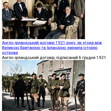
Дубліні започаткувало боротьбу за незалежність
Ірландії
Великоднє повстання 1916 року стало однією з
найважливіших
0
Історія
Дьєрдь Дожа: лицар, який очолив найбільше
селянське повстання в історії Угорщини
Ім’я Дьєрдя Дожі нерозривно пов’
0
Історія
Повстання Дожі (1514): найбільше селянське
повстання середньовічної Угорщини та його наслідки
Повстання Дожі 1514 року стало одним із
наймасштабніших
0