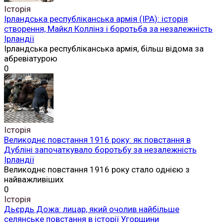
Нові публікації
Історія
Англо-ірландський договір 1921 року: як угода між
Великою Британією та Ірландією змінила історію