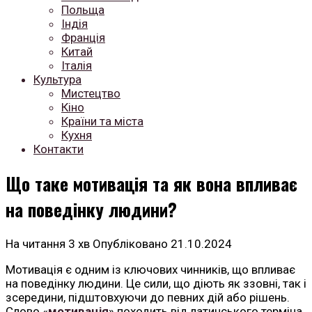
Польща
Індія
Франція
Китай
Італія
Культура
Мистецтво
Кіно
Країни та міста
Кухня
Контакти
Що таке мотивація та як вона впливає
на поведінку людини?
На читання
3 хв
Опубліковано
21.10.2024
Мотивація є одним із ключових чинників, що впливає
на поведінку людини. Це сили, що діють як ззовні, так і
зсередини, підштовхуючи до певних дій або рішень.
Слово «
мотивація
» походить від латинського терміна