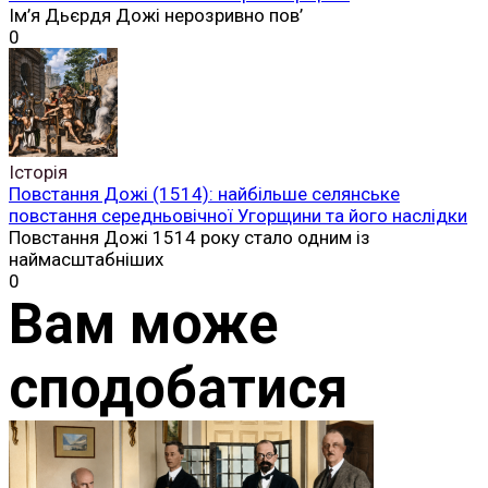
острова
Англо-ірландський договір, підписаний 6 грудня 1921
0
Історія
Ірландська республіканська армія (ІРА): історія
створення, Майкл Коллінз і боротьба за незалежність
Ірландії
Ірландська республіканська армія, більш відома за
абревіатурою
0
Історія
Великоднє повстання 1916 року: як повстання в