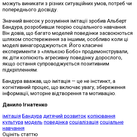
можуть виникати з різних ситуаційних умов, потреб чи
попереднього досвіду.
Значний внесок у розуміння імітації зробив Альберт
Бандура, розробивши теорію соціального навчання.
Він довів, що багато моделей поведінки засвоюються
шляхом спостереження за іншими, особливо коли ці
моделі винагороджуються. Його класичні
експерименти з «лялькою Бобо» продемонстрували,
як діти копіюють агресивну поведінку дорослого,
якщо остання супроводжується позитивним
підкріпленням.
Бандура вважав, що імітація — це не інстинкт, а
когнітивний процес, що включає увагу, збереження
інформації, моторне відтворення та мотивацію.
Данило Ігнатенко
імітація
Бандура
дитячий розвиток
копіювання
культура
модель
поведінка
соціалізація
соціальне
навчання
Оцініть статтю