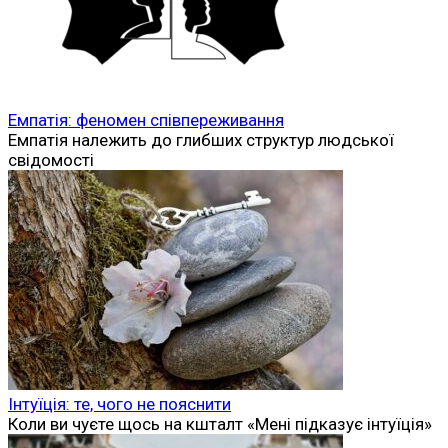
Емпатія: феномен співпереживання
Емпатія належить до глибших структур людської
свідомості
Інтуїція: те, чого не пояснити
Коли ви чуєте щось на кшталт «Мені підказує інтуїція»