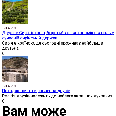
Історія
Друзи в Сирії: історія, боротьба за автономію та роль у
сучасній сирійській державі
Сирія є країною, де сьогодні проживає найбільша
друзька
0
Історія
Походження та віровчення друзів
Релігія друзів належить до найзагадковіших духовних
0
Вам може