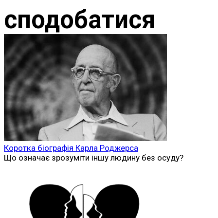
сподобатися
Коротка біографія Карла Роджерса
Що означає зрозуміти іншу людину без осуду?