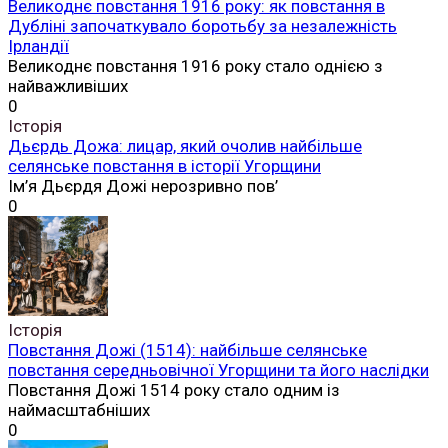
Великоднє повстання 1916 року: як повстання в
Дубліні започаткувало боротьбу за незалежність
Ірландії
Великоднє повстання 1916 року стало однією з
найважливіших
0
Історія
Дьєрдь Дожа: лицар, який очолив найбільше
селянське повстання в історії Угорщини
Ім’я Дьєрдя Дожі нерозривно пов’
0
Історія
Повстання Дожі (1514): найбільше селянське
повстання середньовічної Угорщини та його наслідки
Повстання Дожі 1514 року стало одним із
наймасштабніших
0