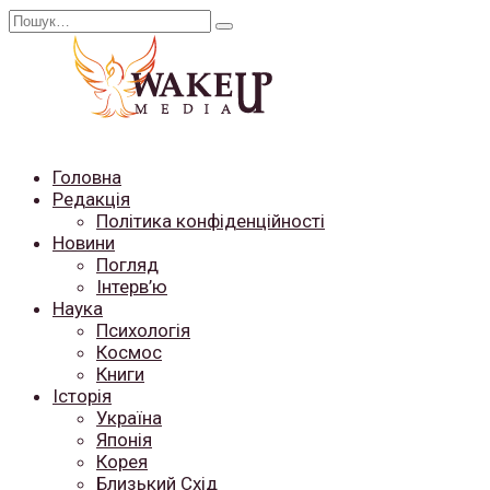
Перейти
Search
до
for:
вмісту
Головна
Редакція
Політика конфіденційності
Новини
Погляд
Інтерв’ю
Наука
Психологія
Космос
Книги
Історія
Україна
Японія
Корея
Близький Схід