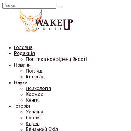
Перейти
Search
до
for:
вмісту
Головна
Редакція
Політика конфіденційності
Новини
Погляд
Інтерв’ю
Наука
Психологія
Космос
Книги
Історія
Україна
Японія
Корея
Близький Схід