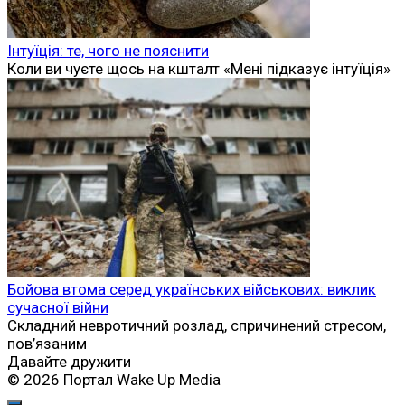
Інтуїція: те, чого не пояснити
Коли ви чуєте щось на кшталт «Мені підказує інтуїція»
Бойова втома серед українських військових: виклик
сучасної війни
Складний невротичний розлад, спричинений стресом,
пов’язаним
Давайте дружити
© 2026 Портал Wake Up Media