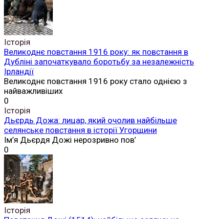
Історія
Великоднє повстання 1916 року: як повстання в
Дубліні започаткувало боротьбу за незалежність
Ірландії
Великоднє повстання 1916 року стало однією з
найважливіших
0
Історія
Дьєрдь Дожа: лицар, який очолив найбільше
селянське повстання в історії Угорщини
Ім’я Дьєрдя Дожі нерозривно пов’
0
Історія