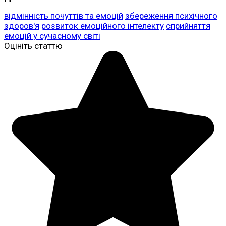
відмінність почуттів та емоцій
збереження психічного
здоров'я
розвиток емоційного інтелекту
сприйняття
емоцій у сучасному світі
Оцініть статтю