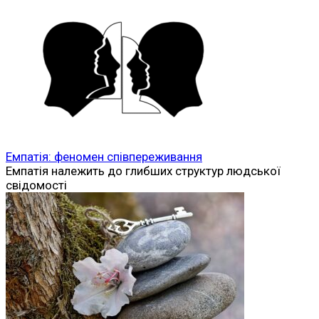
Емпатія: феномен співпереживання
Емпатія належить до глибших структур людської
свідомості