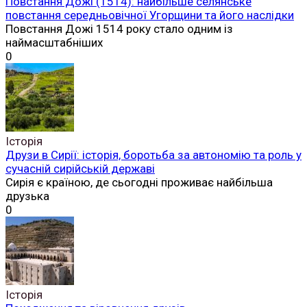
Повстання Дожі (1514): найбільше селянське
повстання середньовічної Угорщини та його наслідки
Повстання Дожі 1514 року стало одним із
наймасштабніших
0
Історія
Друзи в Сирії: історія, боротьба за автономію та роль у
сучасній сирійській державі
Сирія є країною, де сьогодні проживає найбільша
друзька
0
Історія