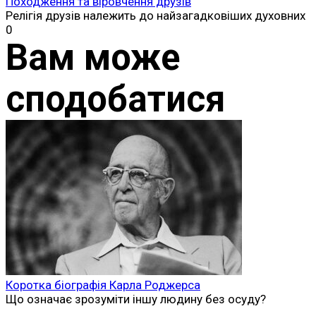
Походження та віровчення друзів
Релігія друзів належить до найзагадковіших духовних
0
Вам може
сподобатися
Коротка біографія Карла Роджерса
Що означає зрозуміти іншу людину без осуду?