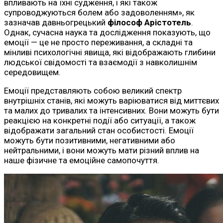
впливають на їхні судження, і які також
супроводжуються болем або задоволенням», як
зазначав давньогрецький
філософ Арістотель
.
Однак, сучасна наука та дослідження показують, що
емоції — це не просто переживання, а складні та
мінливі психологічні явища, які відображають глибини
людської свідомості та взаємодії з навколишнім
середовищем.
Емоції представляють собою великий спектр
внутрішніх станів, які можуть варіюватися від миттєвих
та малих до тривалих та інтенсивних. Вони можуть бути
реакцією на конкретні події або ситуації, а також
відображати загальний стан особистості. Емоції
можуть бути позитивними, негативними або
нейтральними, і вони можуть мати різний вплив на
наше фізичне та емоційне самопочуття.