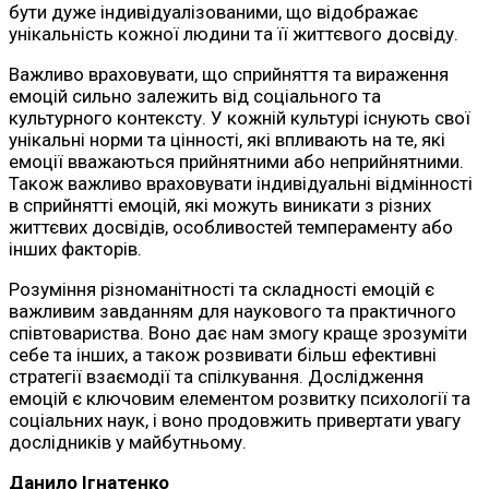
бути дуже індивідуалізованими, що відображає
унікальність кожної людини та її життєвого досвіду.
Важливо враховувати, що сприйняття та вираження
емоцій сильно залежить від соціального та
культурного контексту. У кожній культурі існують свої
унікальні норми та цінності, які впливають на те, які
емоції вважаються прийнятними або неприйнятними.
Також важливо враховувати індивідуальні відмінності
в сприйнятті емоцій, які можуть виникати з різних
життєвих досвідів, особливостей темпераменту або
інших факторів.
Розуміння різноманітності та складності емоцій є
важливим завданням для наукового та практичного
співтовариства. Воно дає нам змогу краще зрозуміти
себе та інших, а також розвивати більш ефективні
стратегії взаємодії та спілкування. Дослідження
емоцій є ключовим елементом розвитку психології та
соціальних наук, і воно продовжить привертати увагу
дослідників у майбутньому.
Данило Ігнатенко