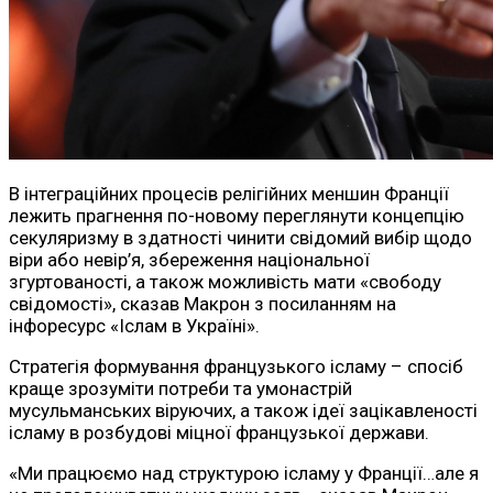
В інтеграційних процесів релігійних меншин Франції
лежить прагнення по-новому переглянути концепцію
секуляризму в здатності чинити свідомий вибір щодо
віри або невір’я, збереження національної
згуртованості, а також можливість мати «свободу
свідомості», сказав Макрон з посиланням на
інфоресурс «Іслам в Україні».
Стратегія формування французького ісламу – спосіб
краще зрозуміти потреби та умонастрій
мусульманських віруючих, а також ідеї зацікавленості
ісламу в розбудові міцної французької держави.
«Ми працюємо над структурою ісламу у Франції…але я