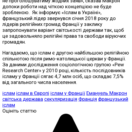
не проголошуватиму жодних заяв», сказав Макрон
допоки роботи над чіткою концепцією не буде
зробленою. Як інформує «Іслам в Україні»,
французький лідер звернувся січня 2018 року до
лідерів релігійних громад Франції у заклику
запропонувати варіант світськості держави так, щоб
це задовольняло релігійні права та свободи віруючих
громадян.
Нагадаємо, що іслам є другою найбільшою релігійною
спільнотою після римо-католицької церкви у Франції.
За даними дослідження соціологічною групою «Pew
Research Center» у 2010 році, кількість послідовників
ісламу у Франції сягає 4,7 млн осіб, що складає 7,5%
від загального числа населення.
іслам
іслам в Європі
іслам у Франції
Емануель Макрон
світська держава
секуляризація
Франція
французький
іслам
Оцініть статтю