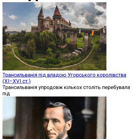
Трансильванія під владою Угорського королівства
(XI–XVI ст.)
Трансильванія упродовж кількох століть перебувала
під