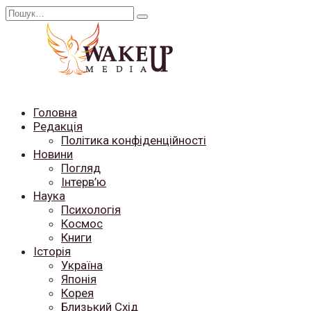
Перейти
Search
до
for:
вмісту
Головна
Редакція
Політика конфіденційності
Новини
Погляд
Інтерв’ю
Наука
Психологія
Космос
Книги
Історія
Україна
Японія
Корея
Близький Схід