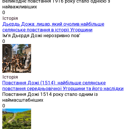
Великоднє повстання 1916 року стало однією з
найважливіших
0
Історія
Дьєрдь Дожа: лицар, який очолив найбільше
селянське повстання в історії Угорщини
Ім’я Дьєрдя Дожі нерозривно пов’
0
Історія
Повстання Дожі (1514): найбільше селянське
повстання середньовічної Угорщини та його наслідки
Повстання Дожі 1514 року стало одним із
наймасштабніших
0