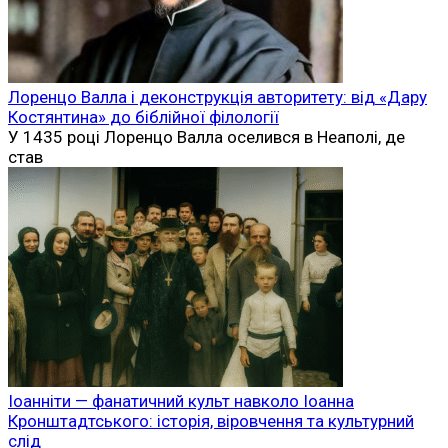
Лоренцо Валла і деконструкція авторитету: від «Дару
Костянтина» до біблійної філології
У 1435 році Лоренцо Валла оселився в Неаполі, де
став
Іоанніти — фанатичний культ навколо Іоанна
Кронштадтського: історія, віровчення та культурний
слід