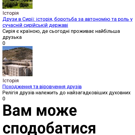
Історія
Друзи в Сирії: історія, боротьба за автономію та роль у
сучасній сирійській державі
Сирія є країною, де сьогодні проживає найбільша
друзька
0
Історія
Походження та віровчення друзів
Релігія друзів належить до найзагадковіших духовних
0
Вам може
сподобатися